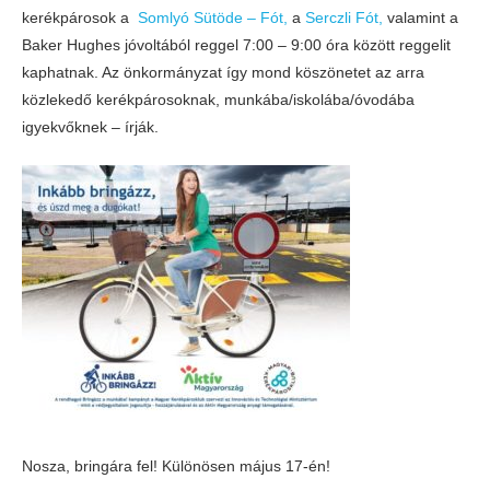
kerékpárosok a
Somlyó Sütöde – Fót,
a
Serczli Fót,
valamint a
Baker Hughes jóvoltából reggel 7:00 – 9:00 óra között reggelit
kaphatnak. Az önkormányzat így mond köszönetet az arra
közlekedő kerékpárosoknak, munkába/iskolába/óvodába
igyekvőknek – írják.
Nosza, bringára fel! Különösen május 17-én!