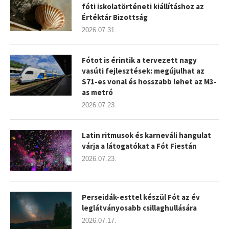
fóti iskolatörténeti kiállításhoz az
Értéktár Bizottság
2026.07.31.
Fótot is érintik a tervezett nagy
vasúti fejlesztések: megújulhat az
S71-es vonal és hosszabb lehet az M3-
as metró
2026.07.23.
Latin ritmusok és karneváli hangulat
várja a látogatókat a Fót Fiestán
2026.07.23.
Perseidák-esttel készül Fót az év
leglátványosabb csillaghullására
2026.07.17.