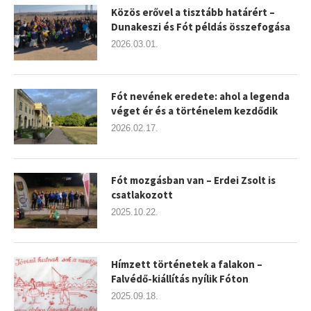
Közös erővel a tisztább határért –
Dunakeszi és Fót példás összefogása
2026.03.01.
Fót nevének eredete: ahol a legenda
véget ér és a történelem kezdődik
2026.02.17.
Fót mozgásban van – Erdei Zsolt is
csatlakozott
2025.10.22.
Hímzett történetek a falakon –
Falvédő-kiállítás nyílik Fóton
2025.09.18.