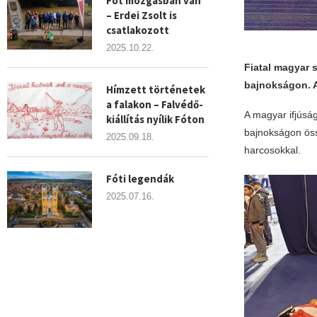
Fót mozgásban van
– Erdei Zsolt is
csatlakozott
2025.10.22.
Fiatal magyar 
bajnokságon. A
Hímzett történetek
a falakon – Falvédő-
A magyar ifjúság
kiállítás nyílik Fóton
bajnokságon öss
2025.09.18.
harcosokkal.
Fóti legendák
2025.07.16.