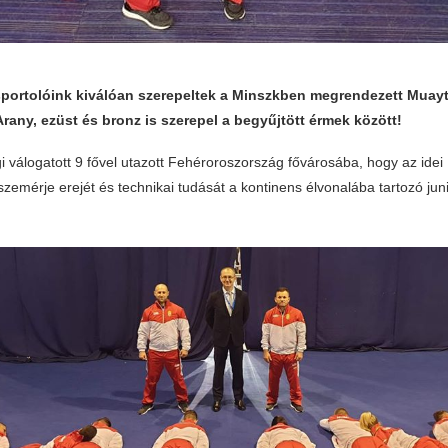
sportolóink kiválóan szerepeltek a Minszkben megrendezett Muay
rany, ezüst és bronz is szerepel a begyűjtött érmek között!
i válogatott 9 fővel utazott Fehéroroszország fővárosába, hogy az idei
zemérje erejét és technikai tudását a kontinens élvonalába tartozó jun