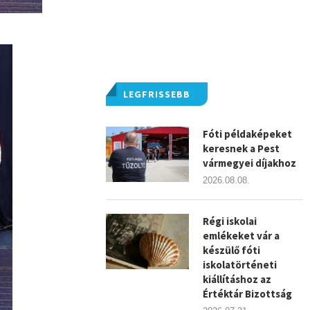
LEGFRISSEBB
Fóti példaképeket
keresnek a Pest
vármegyei díjakhoz
2026.08.08.
Régi iskolai
emlékeket vár a
készülő fóti
iskolatörténeti
kiállításhoz az
Értéktár Bizottság