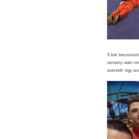
S bár becsúszot
verseny után ren
szerzett: egy ar