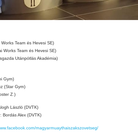
ai Works Team és Hevesi SE)
ai Works Team és Hevesi SE)
rosgazda Utánpótlás Akadémia)
ei Gym)
z (Star Gym)
ster Z.)
Balogh László (DVTK)
y: Bordás Alex (DVTK)
/www.facebook.com/magyarmuaythaiszakszovetseg/