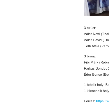
3 ezüst:
Adler Netti (Th
Adler Dávid (Th
Tóth Attila (Vá
3 bronz:
Fibi Márk (Rebr
Farkas Bendegú
Éder Bence (Boo
1 ötödik hely: 
1 kilencedik hel
Forrás:
https:/