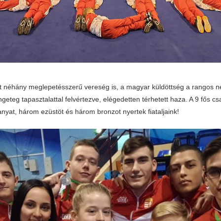
t néhány meglepetésszerű vereség is, a magyar küldöttség a rangos 
geteg tapasztalattal felvértezve, elégedetten térhetett haza. A 9 fős c
anyat, három ezüstöt és három bronzot nyertek fiataljaink!