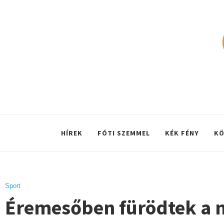
HÍREK
FÓTI SZEMMEL
KÉK FÉNY
KÖ
Sport
Éremesőben fürödtek a 