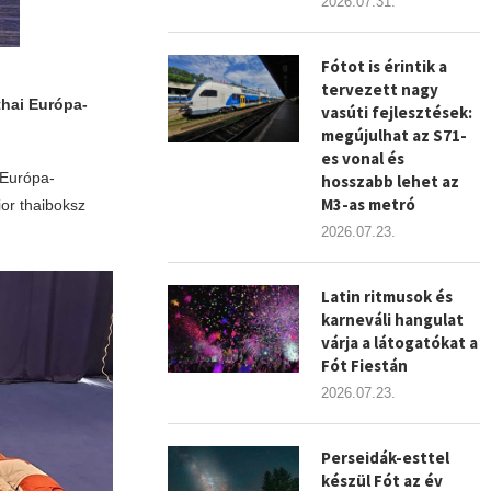
2026.07.31.
Fótot is érintik a
tervezett nagy
thai Európa-
vasúti fejlesztések:
megújulhat az S71-
es vonal és
 Európa-
hosszabb lehet az
M3-as metró
ior thaiboksz
2026.07.23.
Latin ritmusok és
karneváli hangulat
várja a látogatókat a
Fót Fiestán
2026.07.23.
Perseidák-esttel
készül Fót az év