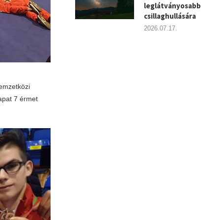
leglátványosabb
csillaghullására
2026.07.17.
nemzetközi
sapat 7 érmet