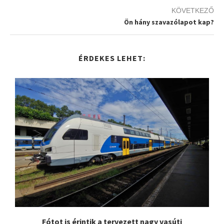
KÖVETKEZŐ
Ön hány szavazólapot kap?
ÉRDEKES LEHET:
.
Fótot is érintik a tervezett nagy vasúti