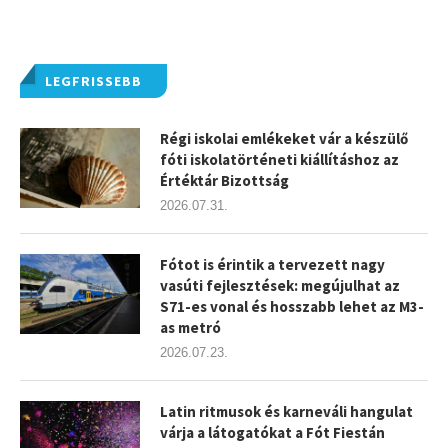
LEGFRISSEBB
Régi iskolai emlékeket vár a készülő
fóti iskolatörténeti kiállításhoz az
Értéktár Bizottság
2026.07.31.
Fótot is érintik a tervezett nagy
vasúti fejlesztések: megújulhat az
S71-es vonal és hosszabb lehet az M3-
as metró
2026.07.23.
Latin ritmusok és karneváli hangulat
várja a látogatókat a Fót Fiestán