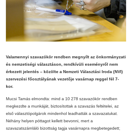
Valamennyi szavazókör rendben megnyílt az önkormányzati
és nemzetiségi választáson, rendkívüli eseményről nem
érkezett jelentés – közölte a Nemzeti Választási Iroda (NVI)
szervezési főosztályának vezetője vasárnap reggel fél 7-
kor.
Mucsi Tamás elmondta: mind a 10 278 szavazókör rendben
megkezdte a munkáját, biztosítottak a szavazás feltételei, az
első választópolgárok mindenhol leadhatták a szavazatukat.
Néhány helyen póttagot kellett bevonni, mert a
szavazatszámláló bizottság tagja vasárnapra megbetegedett;