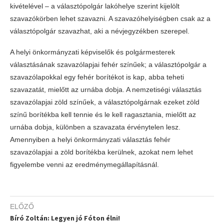
kivételével – a választópolgár lakóhelye szerint kijelölt
szavazókörben lehet szavazni. A szavazóhelyiségben csak az a
választópolgár szavazhat, aki a névjegyzékben szerepel.
A helyi önkormányzati képviselők és polgármesterek
választásának szavazólapjai fehér színűek; a választópolgár a
szavazólapokkal egy fehér borítékot is kap, abba teheti
szavazatát, mielőtt az urnába dobja. A nemzetiségi választás
szavazólapjai zöld színűek, a választópolgárnak ezeket zöld
színű borítékba kell tennie és le kell ragasztania, mielőtt az
urnába dobja, különben a szavazata érvénytelen lesz.
Amennyiben a helyi önkormányzati választás fehér
szavazólapjai a zöld borítékba kerülnek, azokat nem lehet
figyelembe venni az eredménymegállapításnál.
ELŐZŐ
Bíró Zoltán: Legyen jó Fóton élni!