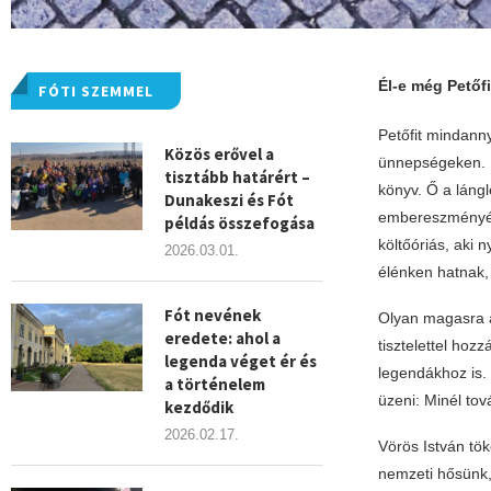
Él-e még Petőfi
FÓTI SZEMMEL
Petőfit mindanny
Közös erővel a
ünnepségeken. Ró
tisztább határért –
könyv. Ő a lángl
Dunakeszi és Fót
embereszményét.
példás összefogása
költőóriás, aki 
2026.03.01.
élénken hatnak,
Fót nevének
Olyan magasra 
eredete: ahol a
tisztelettel hoz
legenda véget ér és
legendákhoz is. 
a történelem
üzeni: Minél to
kezdődik
2026.02.17.
Vörös István tök
nemzeti hősünk,