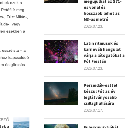
megújulhat az S71-
lettek ezek a
es vonal és
Petőfi ír meg.
hosszabb lehet az
s-, Füst Milán-,
M3-as metró
Vajda-, vagy
2026.07.23.
elen ezekben a
Latin ritmusok és
karneváli hangulat
, esszéista – a
várja a látogatókat a
ihez kapcsolódó
Fót Fiestán
lem és görcsös
2026.07.23.
Perseidák-esttel
készül Fót az év
leglátványosabb
csillaghullására
2026.07.17.
KEZŐ
tek a
Füleskuvik-fiókát