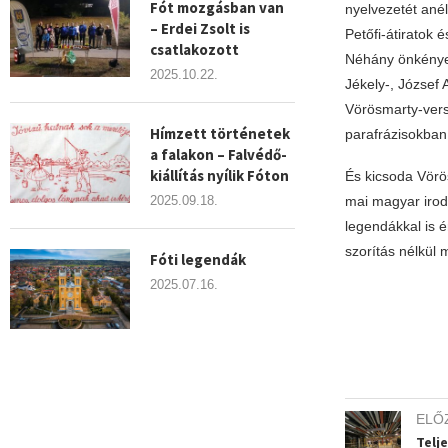
Fót mozgásban van
nyelvezetét anél
– Erdei Zsolt is
Petőfi-átiratok
csatlakozott
Néhány önkényese
2025.10.22.
Jékely-, József 
Vörösmarty-vers
Hímzett történetek
parafrázisokban
a falakon – Falvédő-
kiállítás nyílik Fóton
És kicsoda Vör
2025.09.18.
mai magyar irod
legendákkal is 
szorítás nélkül 
Fóti legendák
2025.07.16.
ELŐ
Telj