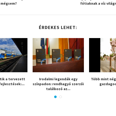
 mégsem?
fótiaknak a víz világ
ÉRDEKES LEHET:
tik a tervezett
Irodalmi legendák egy
Több mint négy
fejlesztések:...
színpadon: rendhagyó szerzői
gazdagod
találkozó az...