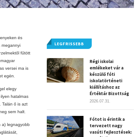
rsenyeken és
LEGFRISSEBB
és megannyi
zelmektől fűtött
ű magyar
Régi iskolai
emlékeket vár a
as versei ma is
készülő fóti
et egén.
iskolatörténeti
kiállításhoz az
el elegy
Értéktár Bizottság
 ilyen hatalmas
2026.07.31.
 Talán ő is azt
meg sem halt.
Fótot is érintik a
em a) legnagyobb
tervezett nagy
vasúti fejlesztések:
glátását,