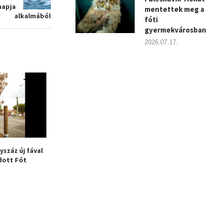
napja
mentettek meg a
alkalmából
fóti
gyermekvárosban
2026.07.17.
száz új fával
Szigorúbb zöldszabályok
Olvass a városba
ott Fót
jönnek Fóton – Már a
olvasási akció 
fakivágás...