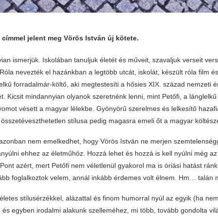
 címmel jelent meg Vörös István új kötete.
ian ismerjük. Iskolában tanuljuk életét és műveit, szavaljuk verseit ve
la nevezték el hazánkban a legtöbb utcát, iskolát, készült róla film 
elkű forradalmár-költő, aki megtestesíti a hősies XIX. század nemzeti ér
 Kicsit mindannyian olyanok szeretnénk lenni, mint Petőfi, a lánglelk
nyomot vésett a magyar lélekbe. Gyönyörű szerelmes és lelkesítő hazafi
 összetéveszthetetlen stílusa pedig magasra emeli őt a magyar költész
azonban nem emelkedhet, hogy Vörös István ne merjen szemtelenségg
zányúlni ehhez az életműhöz. Hozzá lehet és hozzá is kell nyúlni még az
Pont azért, mert Petőfi nem véletlenül gyakorol ma is óriási hatást ránk.
vább foglalkoztok velem, annál inkább érdemes volt élnem. Hm… talán 
életes stílusérzékkel, alázattal és finom humorral nyúl az egyik (ha n
 és egyben irodalmi alakunk szelleméhez, mi több, tovább gondolta vilá