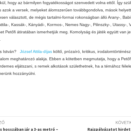
kül, hogy az bármilyen fogyatékosságot szenvedett volna ettől. Így szü
 és azok a versek, melyeket álomszerűen továbbgondolva, mások helyett 
n választott, de mégis tartalmi-formai rokonságban álló Arany-, Babit
Attila-, Kassák-, Kányádi-, Kormos-, Nemes Nagy-, Pilinszky-, Utassy-, 
et Petőfi átiratában ismerhetjük meg. Komolyság és játék együtt van j
.
ös István?
József Attila-díjas
költő, prózaíró, kritikus, irodalomtörténész
alom meghatározó alakja. Ebben a kötetben megmutatja, hogy a Petőf
érdemes eljátszani, s remek alkotások születhetnek, ha a témához féle
merünk hozzányúlni.
ZŐ
KÖVET
es hosszában jár a 3-as metró –
Rajzpályázatot hirdet