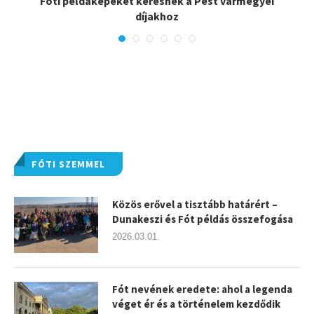
Fóti példaképeket keresnek a Pest vármegyei
díjakhoz
FÓTI SZEMMEL
Közös erővel a tisztább határért –
Dunakeszi és Fót példás összefogása
2026.03.01.
Fót nevének eredete: ahol a legenda
véget ér és a történelem kezdődik