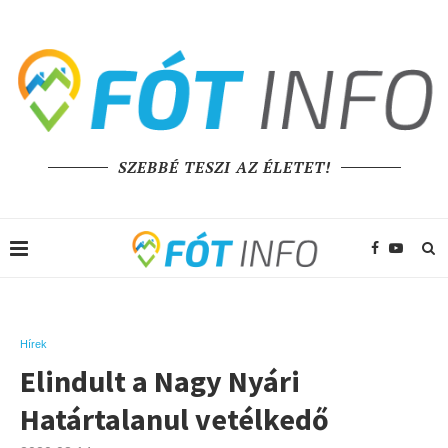
SZEBBÉ TESZI AZ ÉLETET!
Hírek
Elindult a Nagy Nyári
Határtalanul vetélkedő