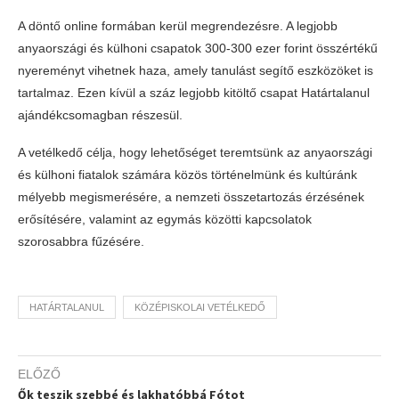
A döntő online formában kerül megrendezésre. A legjobb
anyaországi és külhoni csapatok 300-300 ezer forint összértékű
nyereményt vihetnek haza, amely tanulást segítő eszközöket is
tartalmaz. Ezen kívül a száz legjobb kitöltő csapat Határtalanul
ajándékcsomagban részesül.
A vetélkedő célja, hogy lehetőséget teremtsünk az anyaországi
és külhoni fiatalok számára közös történelmünk és kultúránk
mélyebb megismerésére, a nemzeti összetartozás érzésének
erősítésére, valamint az egymás közötti kapcsolatok
szorosabbra fűzésére.
HATÁRTALANUL
KÖZÉPISKOLAI VETÉLKEDŐ
ELŐZŐ
Ők teszik szebbé és lakhatóbbá Fótot