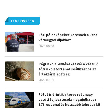
LEGFRISSEBB
Fóti példaképeket keresnek a Pest
vármegyei díjakhoz
2026.08.08.
Régi iskolai emlékeket vár a készülő
fóti iskolatörténeti kiállításhoz az
Értéktár Bizottság
2026.07.31.
Fótot is érintik a tervezett nagy
vasúti fejlesztések: megújulhat az
S71-es vonal és hosszabb lehet az M3-