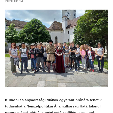
2020.08.14.
Külhoni és anyaországi diákok egyaránt próbára tehetik
tudásukat a Nemzetpolitikai Államtitkárság Határtalanul
programjának virtuális nyári vetélkedőjén, amelynek