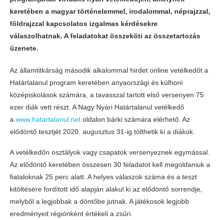
keretében a magyar történelemmel, irodalommal, néprajzzal,
földrajzzal kapcsolatos izgalmas kérdésekre
válaszolhatnak. A feladatokat összeköti az összetartozás
üzenete.
Az államtitkárság második alkalommal hirdet online vetélkedőt a
Határtalanul program keretében anyaországi és külhoni
középiskolások számára, a tavasszal tartott első versenyen 75
ezer diák vett részt. A Nagy Nyári Határtalanul vetélkedő
a
www.hatartalanul.net
oldalon bárki számára elérhető. Az
elődöntő tesztjét 2020. augusztus 31-ig tölthetik ki a diákok.
A vetélkedőn osztályok vagy csapatok versenyeznek egymással.
Az elődöntő keretében összesen 30 feladatot kell megoldaniuk a
fiataloknak 25 perc alatt. A helyes válaszok száma és a teszt
kitöltésére fordított idő alapján alakul ki az elődöntő sorrendje,
melyből a legjobbak a döntőbe jutnak. A játékosok legjobb
eredményeit régiónként értékeli a zsűri.