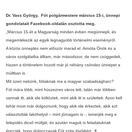
Dr. Vass György, Fót polgármestere március 15-i, ünnepi
gondolatait Facebook-oldalán
osztotta meg.
„Március 15-ét a Magyarság minden évben megünnepli, és
megemlékezik az egyik legnagyobb történelmi eseményről.
A közös ünneplés nem először marad el. Amióta Önök és a
város szolgálatba álltam, már másodszor, de nem csüggedek,
hiszen a történelem hozott már jó néhány csöndes ünnepet a
múltban is.
Mit üzen nekünk, fótiaknak ma a magyar szabadságharc?
Fót mára több, mint húszezres város lett, talán már többen
vannak itt, akik ide költöztek, mint akik itt is születtek. Azon kell
tehát most már dolgoznunk, hogy akik ide érkeztek, akik ezt
választották lakóhelyül – mint jómagam is -, ismerjék meg e
település dicső múltját, és azután maguk is feladatuknak
érezzék, hogy dolgozzanak Fót szép jövőjéért. ⚘