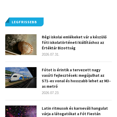
LEGFRISSEBB
Régi iskolai emlékeket vár a készülő
fóti iskolatörténeti kiállításhoz az
Értéktár Bizottság
2026.07.31.
Fótot is érintik a tervezett nagy
vasúti fejlesztések: megújulhat az
S71-es vonal és hosszabb lehet az M3-
as metró
2026.07.23.
Latin ritmusok és karneváli hangulat
várja a látogatókat a Fót Fiestán