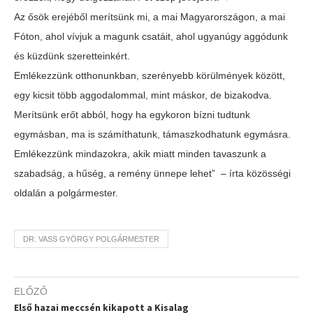
Az ősök erejéből merítsünk mi, a mai Magyarországon, a mai
Fóton, ahol vívjuk a magunk csatáit, ahol ugyanúgy aggódunk
és küzdünk szeretteinkért.
Emlékezzünk otthonunkban, szerényebb körülmények között,
egy kicsit több aggodalommal, mint máskor, de bizakodva.
Merítsünk erőt abból, hogy ha egykoron bízni tudtunk
egymásban, ma is számíthatunk, támaszkodhatunk egymásra.
Emlékezzünk mindazokra, akik miatt minden tavaszunk a
szabadság, a hűség, a remény ünnepe lehet” – írta közösségi
oldalán a polgármester.
DR. VASS GYÖRGY POLGÁRMESTER
ELŐZŐ
Első hazai meccsén kikapott a Kisalag