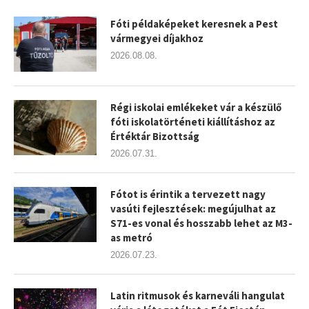
Fóti példaképeket keresnek a Pest
vármegyei díjakhoz
2026.08.08.
Régi iskolai emlékeket vár a készülő
fóti iskolatörténeti kiállításhoz az
Értéktár Bizottság
2026.07.31.
Fótot is érintik a tervezett nagy
vasúti fejlesztések: megújulhat az
S71-es vonal és hosszabb lehet az M3-
as metró
2026.07.23.
Latin ritmusok és karneváli hangulat