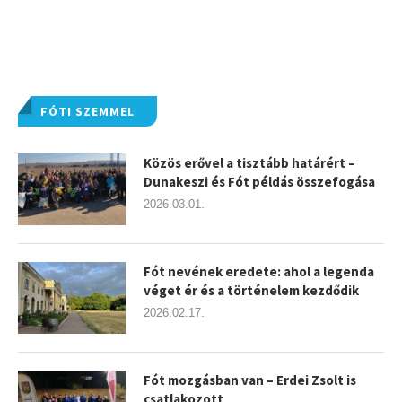
FÓTI SZEMMEL
Közös erővel a tisztább határért –
Dunakeszi és Fót példás összefogása
2026.03.01.
Fót nevének eredete: ahol a legenda
véget ér és a történelem kezdődik
2026.02.17.
Fót mozgásban van – Erdei Zsolt is
csatlakozott