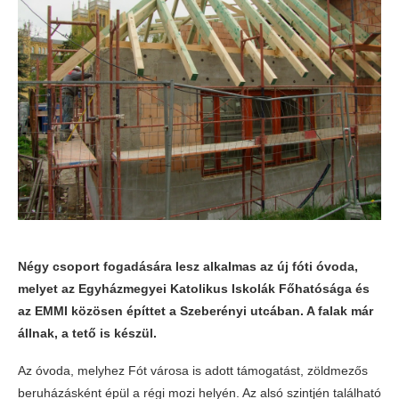
Négy csoport fogadására lesz alkalmas az új fóti óvoda,
melyet az Egyházmegyei Katolikus Iskolák Főhatósága és
az EMMI közösen építtet a Szeberényi utcában. A falak már
állnak, a tető is készül.
Az óvoda, melyhez Fót városa is adott támogatást, zöldmezős
beruházásként épül a régi mozi helyén. Az alsó szintjén található