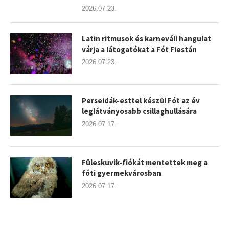
2026.07.23.
Latin ritmusok és karneváli hangulat
várja a látogatókat a Fót Fiestán
2026.07.23.
Perseidák-esttel készül Fót az év
leglátványosabb csillaghullására
2026.07.17.
Füleskuvik-fiókát mentettek meg a
fóti gyermekvárosban
2026.07.17.