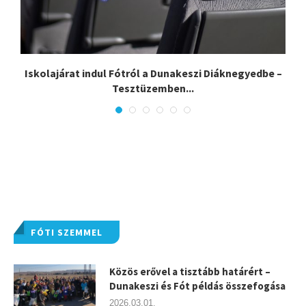
Iskolajárat indul Fótról a Dunakeszi Diáknegyedbe –
Tesztüzemben...
FÓTI SZEMMEL
Közös erővel a tisztább határért –
Dunakeszi és Fót példás összefogása
2026.03.01.