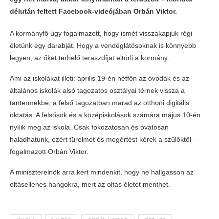
délután feltett Facebook-videójában Orbán Viktor.
A kormányfő úgy fogalmazott, hogy ismét visszakapjuk régi
életünk egy darabját. Hogy a vendéglátósoknak is könnyebb
legyen, az őket terhelő teraszdíjat eltörli a kormány.
Ami az iskolákat illeti: április 19-én hétfőn az óvodák és az
általános iskolák alsó tagozatos osztályai térnek vissza a
tantermekbe, a felső tagozatban marad az otthoni digitális
oktatás. A felsősök és a középiskolások számára május 10-én
nyílik meg az iskola. Csak fokozatosan és óvatosan
haladhatunk, ezért türelmet és megértést kérek a szülőktől –
fogalmazott Orbán Viktor.
A miniszterelnök arra kért mindenkit, hogy ne hallgasson az
oltásellenes hangokra, mert az oltás életet menthet.