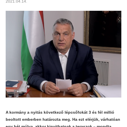
2021.04.14.
A kormány a nyitás következő lépcsőfokát 3 és fél millió
beoltott emberben határozta meg. Ha ezt elérjük, várhatóan
egy hét múlva, akkor kinyithatnak a teraszok – mondta