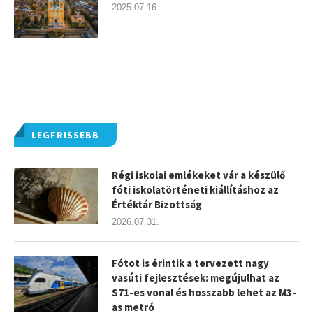
2025.07.16.
LEGFRISSEBB
Régi iskolai emlékeket vár a készülő
fóti iskolatörténeti kiállításhoz az
Értéktár Bizottság
2026.07.31.
Fótot is érintik a tervezett nagy
vasúti fejlesztések: megújulhat az
S71-es vonal és hosszabb lehet az M3-
as metró