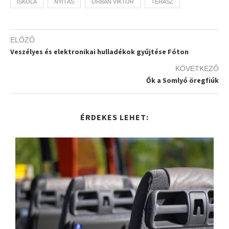
ISKOLA
NYITÁS
ORBÁN VIKTOR
TERASZ
ELŐZŐ
Veszélyes és elektronikai hulladékok gyűjtése Fóton
KÖVETKEZŐ
Ők a Somlyó öregfiúk
ÉRDEKES LEHET: