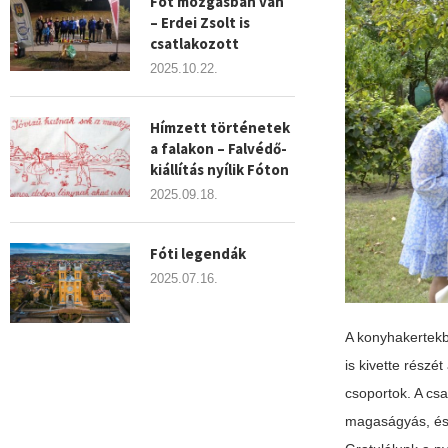
Fót mozgásban van
– Erdei Zsolt is
csatlakozott
2025.10.22.
Hímzett történetek
a falakon – Falvédő-
kiállítás nyílik Fóton
2025.09.18.
Fóti legendák
2025.07.16.
A konyhakertekbe
is kivette részé
csoportok. A csa
magaságyás, és e