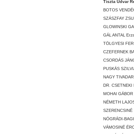
Tiszta Udvar R
BOTOS VENDÉGL
SZÁSZFAY ZSUZ
GLOWINSKI GAB
GÁL ANTAL Erzsé
TÖLGYESI FERE
CZEFERNEK BALÁ
CSORDÁS JÁNOS
PUSKÁS SZILVIA 
NAGY TIVADARNÉ
DR. CSETNEKI I
MOHAI GÁBOR K
NÉMETH LAJOSN
SZERENCSINÉ M
NÓGRÁDI-BAGI 
VÁMOSINÉ ÉRCK