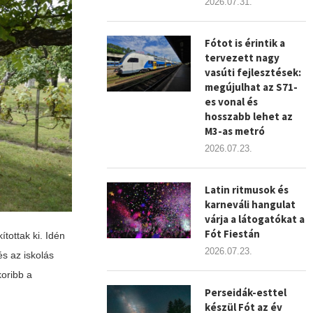
2026.07.31.
Fótot is érintik a
tervezett nagy
vasúti fejlesztések:
megújulhat az S71-
es vonal és
hosszabb lehet az
M3-as metró
2026.07.23.
Latin ritmusok és
karneváli hangulat
várja a látogatókat a
Fót Fiestán
tottak ki. Idén
2026.07.23.
s az iskolás
koribb a
Perseidák-esttel
készül Fót az év