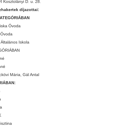
osztolányi D. u. 28.
akertek díjazottai:
KATEGÓRIÁBAN
ciska Óvoda
a Óvoda
 Általános Iskola
GÓRIÁBAN
nné
nné
ckövi Mária, Gál Antal
RIÁBAN:
s
a
ya
K
isztina