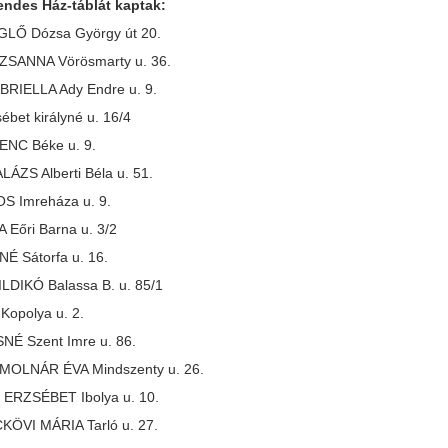
endes Ház-táblát kaptak:
Ő Dózsa György út 20.
SANNA Vörösmarty u. 36.
RIELLA Ady Endre u. 9.
bet királyné u. 16/4
NC Béke u. 9.
ZS Alberti Béla u. 51.
 Imreháza u. 9.
Eőri Barna u. 3/2
 Sátorfa u. 16.
LDIKÓ Balassa B. u. 85/1
opolya u. 2.
É Szent Imre u. 86.
OLNÁR ÉVA Mindszenty u. 26.
ERZSÉBET Ibolya u. 10.
ÖVI MÁRIA Tarló u. 27.