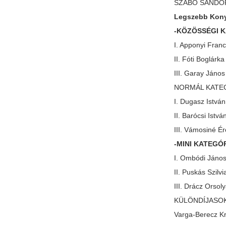
SZABÓ SÁNDOR K
Legszebb Konyh
-KÖZÖSSÉGI 
I. Apponyi Fran
II. Fóti Boglárk
III. Garay János
NORMÁL KATE
I. Dugasz Istvá
II. Barócsi Istvá
III. Vámosiné Ér
-MINI KATEGÓ
I. Ombódi Jáno
II. Puskás Szilvi
III. Drácz Orsol
KÜLÖNDÍJASO
Varga-Berecz Kr