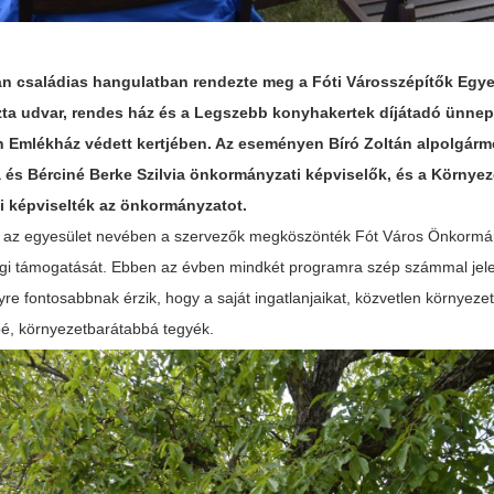
n családias hangulatban rendezte meg a Fóti Városszépítők Egyes
zta udvar, rendes ház és a Legszebb konyhakertek díjátadó ünnep
 Emlékház védett kertjében. Az eseményen
Bíró Zoltán alpolgárme
a és Bérciné Berke Szilvia önkormányzati képviselők, és a Környe
ai képviselték az önkormányzatot.
 az egyesület nevében a szervezők megköszönték Fót Város Önkormá
agi támogatását. Ebben az évben mindkét programra szép számmal jelen
yre fontosabbnak érzik, hogy a saját ingatlanjaikat, közvetlen környeze
é, környezetbarátabbá tegyék.