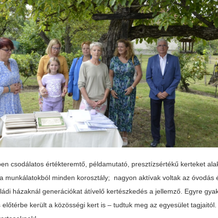
n csodálatos értékteremtő, példamutató, presztízsértékű kerteket alakí
t a munkálatokból minden korosztály; nagyon aktívak voltak az óvodás é
ládi házaknál generációkat átívelő kertészkedés a jellemző. Egyre gya
lőtérbe került a közösségi kert is – tudtuk meg az egyesület tagjaitól.