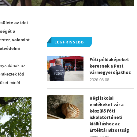
ülete az idei
ségét a
ster, valamint
LEGFRISSEBB
zetvédelmi
Fóti példaképeket
nyzatának az
keresnek a Pest
vármegyei díjakhoz
tkeztek fóti
2026.08.08.
tüket minél
Régi iskolai
emlékeket vár a
készülő fóti
iskolatörténeti
kiállításhoz az
Értéktár Bizottság