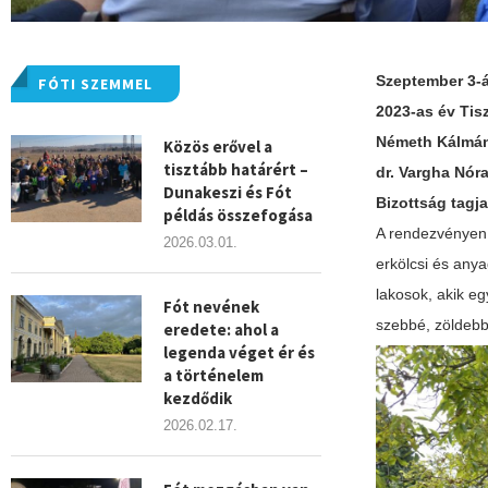
Szeptember 3-á
FÓTI SZEMMEL
2023-as év Tis
Németh Kálmán
Közös erővel a
tisztább határért –
dr. Vargha Nór
Dunakeszi és Fót
Bizottság tagj
példás összefogása
A rendezvényen
2026.03.01.
erkölcsi és any
lakosok, akik eg
Fót nevének
szebbé, zöldebb
eredete: ahol a
legenda véget ér és
a történelem
kezdődik
2026.02.17.