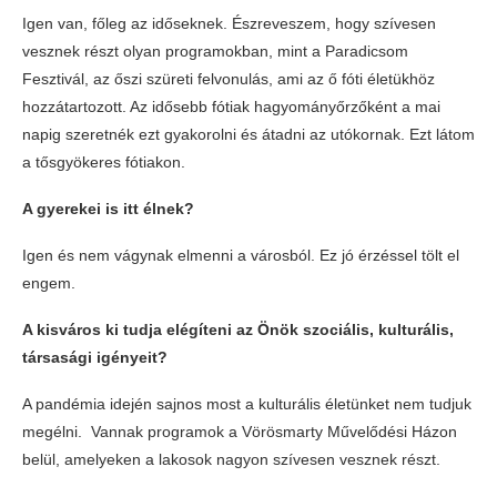
Igen van, főleg az időseknek. Észreveszem, hogy szívesen
vesznek részt olyan programokban, mint a Paradicsom
Fesztivál, az őszi szüreti felvonulás, ami az ő fóti életükhöz
hozzátartozott. Az idősebb fótiak hagyományőrzőként a mai
napig szeretnék ezt gyakorolni és átadni az utókornak. Ezt látom
a tősgyökeres fótiakon.
A gyerekei is itt élnek?
Igen és nem vágynak elmenni a városból. Ez jó érzéssel tölt el
engem.
A kisváros ki tudja elégíteni az Önök szociális, kulturális,
társasági igényeit?
A pandémia idején sajnos most a kulturális életünket nem tudjuk
megélni. Vannak programok a Vörösmarty Művelődési Házon
belül, amelyeken a lakosok nagyon szívesen vesznek részt.