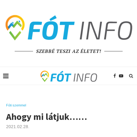
SZEBBÉ TESZI AZ ÉLETET!
Fóti szemmel
Ahogy mi látjuk……
2021.02.28.