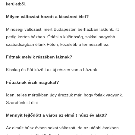
kerületből.
Milyen változást hozott a kisvárosi élet?
Minőségi változást, mert Budapesten bérházban laktunk, itt
pedig kertes házban. Óriási a különbség, sokkal nagyobb
szabadságban élünk Fóton, közelebb a természethez.
Fótnak melyik részében laknak?
Kisalag és Fót között az új részen van a házunk.
Fótiaknak érzik magukat?
Igen, teljes mértékben úgy érezzük már, hogy fótiak vagyunk.
Szeretünk itt élni.
Mennyit fejlődött a város az elmúlt húsz év alatt?
Az elmúlt húsz évben sokat változott, de az utóbbi években