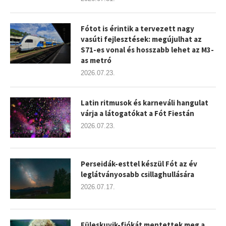
Fótot is érintik a tervezett nagy
vasúti fejlesztések: megújulhat az
S71-es vonal és hosszabb lehet az M3-
as metró
2026.07.23.
Latin ritmusok és karneváli hangulat
várja a látogatókat a Fót Fiestán
2026.07.23.
Perseidák-esttel készül Fót az év
leglátványosabb csillaghullására
2026.07.17.
Füleskuvik-fiókát mentettek meg a