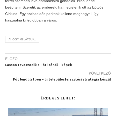
térrel szemben lévő domboldalra gondolok. Hiba lenne
beépíteni. Szeretik az emberek, ha megjelenik ott az Eötvös
Cirkusz. Egy szabadidős parknak kellene meghagyni, így
használná ki legjobban a város.
AHOGY MI LÁTJUK..
ELŐZŐ
Lassan tavaszodik a Fóti tónál – képek
KÖVETKEZŐ
Fót lendületben – új településfejesztési stratégia készül
ÉRDEKES LEHET: