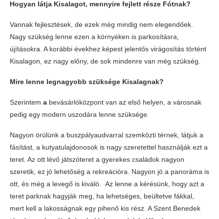
Hogyan látja Kisalagot, mennyire fejlett része Fótnak?
Vannak fejlesztések, de ezek még mindig nem elegendőek.
Nagy szükség lenne ezen a környéken is parkosításra,
újításokra. A korábbi évekhez képest jelentős virágosítás történt
Kisalagon, ez nagy előny, de sok mindenre van még szükség.
Mire lenne legnagyobb szüksége Kisalagnak?
Szerintem
a
bevásárlóközpont van az első helyen, a városnak
pedig egy modern uszodára lenne szüksége.
Nagyon örülünk a buszpályaudvarral szemközti térnek, látjuk a
fásítást, a kutyatulajdonosok is nagy szeretettel használják ezt a
teret. Az ott lévő játszóteret a gyerekes családok nagyon
szeretik, ez jó lehetőség a rekreációra. Nagyon jó a panoráma is
ott, és még a levegő is kiváló. Az lenne a kérésünk, hogy azt a
teret parknak hagyják meg, ha lehetséges, beültetve fákkal,
mert kell a lakosságnak egy pihenő kis rész. A Szent Benedek