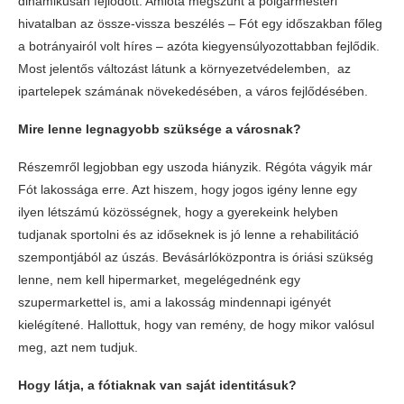
dinamikusan fejlődött. Amióta megszűnt a polgármesteri
hivatalban az össze-vissza beszélés – Fót egy időszakban főleg
a botrányairól volt híres – azóta kiegyensúlyozottabban fejlődik.
Most jelentős változást látunk a környezetvédelemben,
az
ipartelepek számának növekedésében, a város fejlődésében.
Mire lenne legnagyobb szüksége a városnak?
Részemről legjobban egy uszoda hiányzik. Régóta vágyik már
Fót lakossága erre. Azt hiszem, hogy jogos igény lenne egy
ilyen létszámú közösségnek, hogy a gyerekeink helyben
tudjanak sportolni és az időseknek is jó lenne a rehabilitáció
szempontjából az úszás. Bevásárlóközpontra is óriási szükség
lenne, nem kell hipermarket, megelégednénk egy
szupermarkettel is, ami a lakosság mindennapi igényét
kielégítené. Hallottuk, hogy van remény, de hogy mikor valósul
meg, azt nem tudjuk.
Hogy látja, a fótiaknak van saját identitásuk?