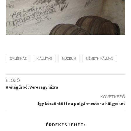
EMLÉKHÁZ
KIÁLLÍTÁS
MÚZEUM
NÉMETH KÁLMÁN
ELŐZŐ
A világűrből Veresegyházra
KÖVETKEZŐ
Így köszöntötte a polgármester a hölgyeket
ÉRDEKES LEHET: