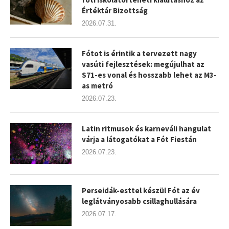
Értéktár Bizottság
2026.07.31.
Fótot is érintik a tervezett nagy
vasúti fejlesztések: megújulhat az
S71-es vonal és hosszabb lehet az M3-
as metró
2026.07.23.
Latin ritmusok és karneváli hangulat
várja a látogatókat a Fót Fiestán
2026.07.23.
Perseidák-esttel készül Fót az év
leglátványosabb csillaghullására
2026.07.17.