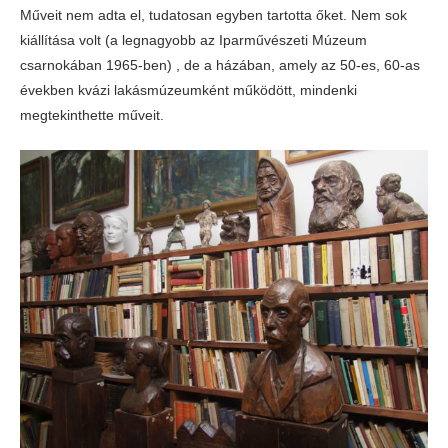
Műveit nem adta el, tudatosan egyben tartotta őket. Nem sok
kiállítása volt (a legnagyobb az Iparművészeti Múzeum
csarnokában 1965-ben) , de a házában, amely az 50-es, 60-as
években kvázi lakásmúzeumként működött, mindenki
megtekinthette műveit.