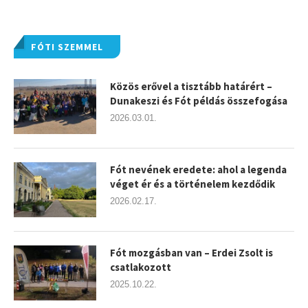
FÓTI SZEMMEL
Közös erővel a tisztább határért –
Dunakeszi és Fót példás összefogása
2026.03.01.
Fót nevének eredete: ahol a legenda
véget ér és a történelem kezdődik
2026.02.17.
Fót mozgásban van – Erdei Zsolt is
csatlakozott
2025.10.22.