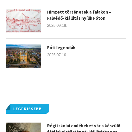
Hímzett történetek a falakon –
Falvédő-kiállítás nyílik Fóton
2025.09.18.
Fóti legendák
2025.07.16.
LEGFRISSEBB
Régi iskolai emlékeket vár a készülő
fóti iskolatörténeti kiállításhoz az