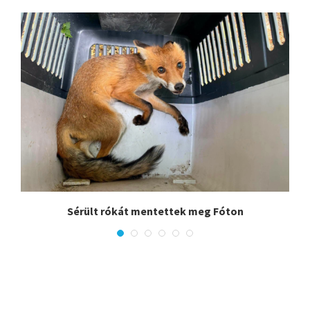
.
Sérült rókát mentettek meg Fóton