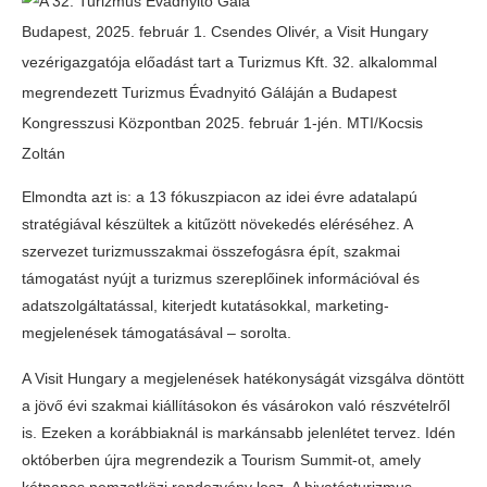
Budapest, 2025. február 1. Csendes Olivér, a Visit Hungary
vezérigazgatója előadást tart a Turizmus Kft. 32. alkalommal
megrendezett Turizmus Évadnyitó Gáláján a Budapest
Kongresszusi Központban 2025. február 1-jén. MTI/Kocsis
Zoltán
Elmondta azt is: a 13 fókuszpiacon az idei évre adatalapú
stratégiával készültek a kitűzött növekedés eléréséhez. A
szervezet turizmusszakmai összefogásra épít, szakmai
támogatást nyújt a turizmus szereplőinek információval és
adatszolgáltatással, kiterjedt kutatásokkal, marketing-
megjelenések támogatásával – sorolta.
A Visit Hungary a megjelenések hatékonyságát vizsgálva döntött
a jövő évi szakmai kiállításokon és vásárokon való részvételről
is. Ezeken a korábbiaknál is markánsabb jelenlétet tervez. Idén
októberben újra megrendezik a Tourism Summit-ot, amely
kétnapos nemzetközi rendezvény lesz. A hivatásturizmus