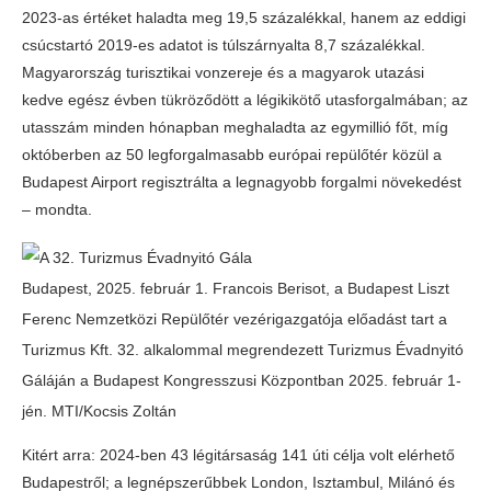
2023-as értéket haladta meg 19,5 százalékkal, hanem az eddigi
csúcstartó 2019-es adatot is túlszárnyalta 8,7 százalékkal.
Magyarország turisztikai vonzereje és a magyarok utazási
kedve egész évben tükröződött a légikikötő utasforgalmában; az
utasszám minden hónapban meghaladta az egymillió főt, míg
októberben az 50 legforgalmasabb európai repülőtér közül a
Budapest Airport regisztrálta a legnagyobb forgalmi növekedést
– mondta.
Budapest, 2025. február 1. Francois Berisot, a Budapest Liszt
Ferenc Nemzetközi Repülőtér vezérigazgatója előadást tart a
Turizmus Kft. 32. alkalommal megrendezett Turizmus Évadnyitó
Gáláján a Budapest Kongresszusi Központban 2025. február 1-
jén. MTI/Kocsis Zoltán
Kitért arra: 2024-ben 43 légitársaság 141 úti célja volt elérhető
Budapestről; a legnépszerűbbek London, Isztambul, Milánó és