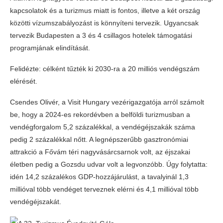
kapcsolatok és a turizmus miatt is fontos, illetve a két ország
közötti vízumszabályozást is könnyíteni tervezik. Ugyancsak
tervezik Budapesten a 3 és 4 csillagos hotelek támogatási
programjának elindítását.
Felidézte: célként tűzték ki 2030-ra a 20 milliós vendégszám
elérését.
Csendes Olivér, a Visit Hungary vezérigazgatója arról számolt
be, hogy a 2024-es rekordévben a belföldi turizmusban a
vendégforgalom 5,2 százalékkal, a vendégéjszakák száma
pedig 2 százalékkal nőtt. A legnépszerűbb gasztronómiai
attrakció a Fővám téri nagyvásárcsarnok volt, az éjszakai
életben pedig a Gozsdu udvar volt a legvonzóbb. Úgy folytatta:
idén 14,2 százalékos GDP-hozzájárulást, a tavalyinál 1,3
millióval több vendéget terveznek elérni és 4,1 millióval több
vendégéjszakát.