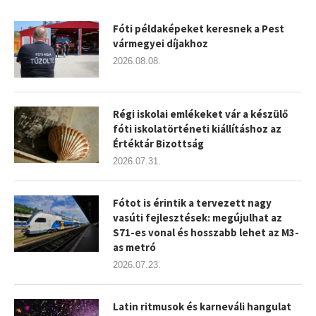
Fóti példaképeket keresnek a Pest
vármegyei díjakhoz
2026.08.08.
Régi iskolai emlékeket vár a készülő
fóti iskolatörténeti kiállításhoz az
Értéktár Bizottság
2026.07.31.
Fótot is érintik a tervezett nagy
vasúti fejlesztések: megújulhat az
S71-es vonal és hosszabb lehet az M3-
as metró
2026.07.23.
Latin ritmusok és karneváli hangulat