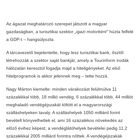
Az ágazat meghatározó szerepet játszott a magyar
gazdaságban, a turisztikai szektor
„igazi motorként”
húzta felfelé
a GDP-t – hangsúlyozta.
A tárcavezető bejelentette, hogy lesz turisztikai bank, ősztől
létrehozzák a szektor saját bankját, amely a Tourinform irodák
hálózatán keresztül fogadja majd a hiteligényeket. Az első
hitelprogramok is akkor jelennek meg – tette hozzá.
Nagy Márton kiemelte: minden várakozást felülmúlva 11
százalékkal több, 18 millió vendég, 6 százalékkal több, 44 milliót
meghaladó vendégéjszakát töltött el a magyarországi
szálláshelyeken tavaly. A szálláshelyek 1050 milliárd forint
bevételt könyvelhettek el, ami 16 százalékos növekedés az
előző évihez képest, a vendéglátóhelyek bevételei pedig 11,2
százalékkal 2005 milliárd forintra nőttek. A vendégéjszakák