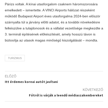
Párizs voltak. A kínai utasforgalom csaknem háromszorosára
emelkedett – ismertette. A VINCI Airports hálózat részeként
működő Budapest Airport éves utasforgalma 2024-ben először
szárnyalta túl a járvány előtti adatot, és a további növekedésre
felkészülve a tulajdonosok és a vállalat vezetősége megkezdte a
3. terminál építésének előkészítését, amely hosszú távon is
biztosítja az utasok magas minőségű kiszolgálását – mondta.
TURIZMUS
ELŐZŐ
Itt érdemes koreai autót javítani
KÖVETKEZŐ
Fótról is várják a leendő médiaszakembereket