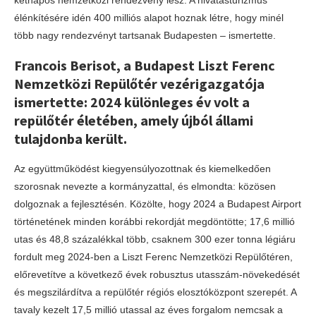
élénkítésére idén 400 milliós alapot hoznak létre, hogy minél
több nagy rendezvényt tartsanak Budapesten – ismertette.
Francois Berisot, a Budapest Liszt Ferenc
Nemzetközi Repülőtér vezérigazgatója
ismertette: 2024 különleges év volt a
repülőtér életében, amely újból állami
tulajdonba került.
Az együttműködést kiegyensúlyozottnak és kiemelkedően
szorosnak nevezte a kormányzattal, és elmondta: közösen
dolgoznak a fejlesztésén. Közölte, hogy 2024 a Budapest Airport
történetének minden korábbi rekordját megdöntötte; 17,6 millió
utas és 48,8 százalékkal több, csaknem 300 ezer tonna légiáru
fordult meg 2024-ben a Liszt Ferenc Nemzetközi Repülőtéren,
előrevetítve a következő évek robusztus utasszám-növekedését
és megszilárdítva a repülőtér régiós elosztóközpont szerepét. A
tavaly kezelt 17,5 millió utassal az éves forgalom nemcsak a