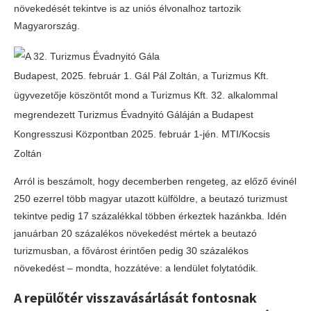
növekedését tekintve is az uniós élvonalhoz tartozik
Magyarország.
Budapest, 2025. február 1. Gál Pál Zoltán, a Turizmus Kft.
ügyvezetője köszöntőt mond a Turizmus Kft. 32. alkalommal
megrendezett Turizmus Évadnyitó Gáláján a Budapest
Kongresszusi Központban 2025. február 1-jén. MTI/Kocsis
Zoltán
Arról is beszámolt, hogy decemberben rengeteg, az előző évinél
250 ezerrel több magyar utazott külföldre, a beutazó turizmust
tekintve pedig 17 százalékkal többen érkeztek hazánkba. Idén
januárban 20 százalékos növekedést mértek a beutazó
turizmusban, a fővárost érintően pedig 30 százalékos
növekedést – mondta, hozzátéve: a lendület folytatódik.
A repülőtér visszavásárlását fontosnak