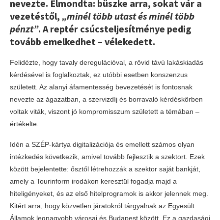
nevezte. Elmondta: büszke arra, sokat vár a
vezetéstől,
„minél több utast és minél több
pénzt”
. A reptér csúcsteljesítménye pedig
tovább emelkedhet – vélekedett.
Felidézte, hogy tavaly deregulációval, a rövid távú lakáskiadás
kérdésével is foglalkoztak, ez utóbbi esetben konszenzus
született. Az alanyi áfamentesség bevezetését is fontosnak
nevezte az ágazatban, a szervizdíj és borravaló kérdéskörben
voltak viták, viszont jó kompromisszum született a témában –
értékelte.
Idén a SZÉP-kártya digitalizációja és emellett számos olyan
intézkedés következik, amivel tovább fejlesztik a szektort. Ezek
között bejelentette: ősztől létrehozzák a szektor saját bankját,
amely a Tourinform irodákon keresztül fogadja majd a
hiteligényeket, és az első hitelprogramok is akkor jelennek meg.
Kitért arra, hogy közvetlen járatokról tárgyalnak az Egyesült
Államok legnagyobb városai és Budapest között. Ez a gazdasági