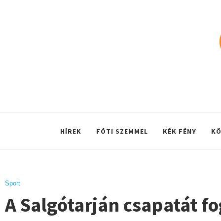
HÍREK
FÓTI SZEMMEL
KÉK FÉNY
KÖ
Sport
A Salgótarján csapatát 