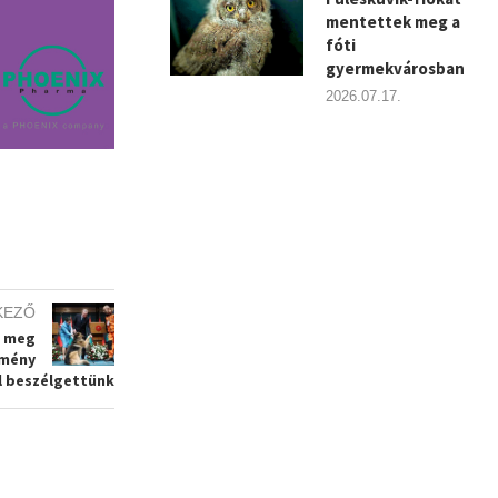
mentettek meg a
fóti
gyermekvárosban
2026.07.17.
KEZŐ
k meg
emény
al beszélgettünk