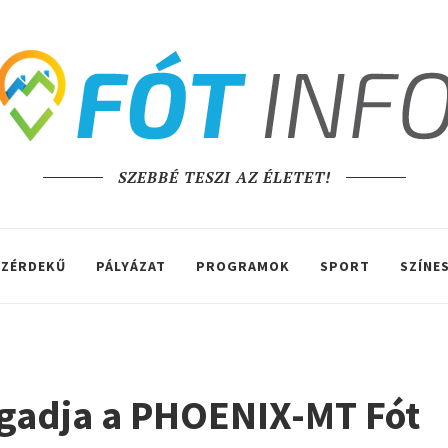
SZEBBÉ TESZI AZ ÉLETET!
ZÉRDEKŰ
PÁLYÁZAT
PROGRAMOK
SPORT
SZÍNE
fogadja a PHOENIX-MT Fót