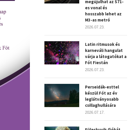
megújulhat az S71-
es vonal és
hosszabb lehet az
M3-as metró
2026.07.23.
Latin ritmusok és
karneváli hangulat
várja a látogatókat a
Fót Fiestán
2026.07.23.
Perseidák-esttel
készül Fót az év
leglátványosabb
csillaghullására
2026.07.17.
Füleskuvik-fiókát