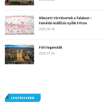
Hímzett történetek a falakon –
Falvédő-kiállítás nyílik Fóton
2025.09.18.
Fóti legendák
2025.07.16.
LEGFRISSEBB