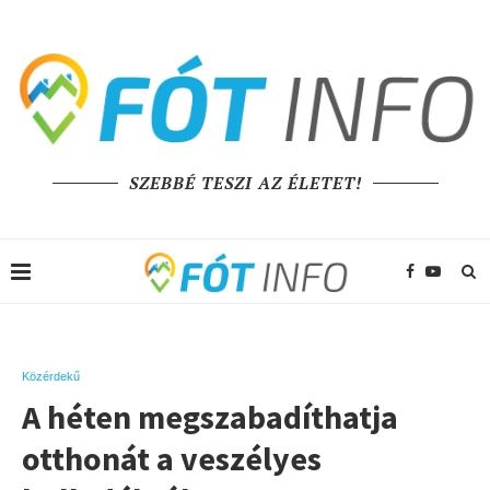
SZEBBÉ TESZI AZ ÉLETET!
Közérdekű
A héten megszabadíthatja
otthonát a veszélyes