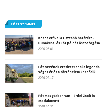
FÓTI SZEMMEL
Közös erővel a tisztább határért –
Dunakeszi és Fót példás összefogása
2026.03.01.
Fót nevének eredete: ahol a legenda
véget ér és a történelem kezdődik
2026.02.17.
Fót mozgásban van – Erdei Zsolt is
csatlakozott
2025.10.22.