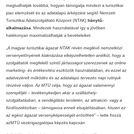
megtudhatják továbbá, hogyan támogatja mindezt a turisztikai
piac elemzését és az adatalapú árképzést segítő Nemzeti
Turisztikai Adatszolgáltató Központ (NTAK)
Iránytű-
alkalmazása
. Mindezek használatával így a jövőben
hatékonyan maximalizálhatják a bevételeiket.
„
A magyar turisztikai ágazat NTAK révén meglévő nemzetközi
versenyelőnyének kiaknázása elképzelhetetlen anélkül, hogy a
szolgáltatók megfelelő szintű jártasságot szerezzenek az online
marketing- és értékesítési eszközök használatában, és ezzel az
adatvezérelt működés és az adatalapú tervezés napi rutinjuk
részévé váljon. Az MTÜ célja, hogy az ágazat valamennyi
szereplőjét ‒ tevékenykedjen akár a szálláshely-
szolgáltatásban, a vendéglátás területén, az attrakció- vagy a
fürdőszektorban ‒ támogassa ennek elsajátításában, hiszen ez
az egész ágazat versenyképességét erősítheti”
‒ tette hozzá
azMTÜ vezérigazgatójaa képzés kapcsán.