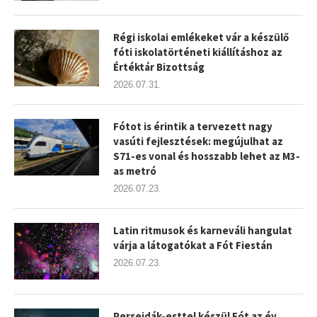
Régi iskolai emlékeket vár a készülő
fóti iskolatörténeti kiállításhoz az
Értéktár Bizottság
2026.07.31.
Fótot is érintik a tervezett nagy
vasúti fejlesztések: megújulhat az
S71-es vonal és hosszabb lehet az M3-
as metró
2026.07.23.
Latin ritmusok és karneváli hangulat
várja a látogatókat a Fót Fiestán
2026.07.23.
Perseidák-esttel készül Fót az év