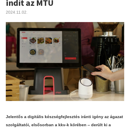
indít az MTÜ
2024.11.02.
Jelentős a digitális készségfejlesztés iránti igény az ágazat
szolgáltatói, elsősorban a kkv-k körében ‒ derült ki a