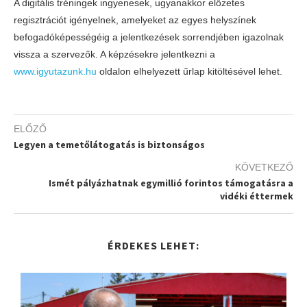
A digitális tréningek ingyenesek, ugyanakkor előzetes
regisztrációt igényelnek, amelyeket az egyes helyszínek
befogadóképességéig a jelentkezések sorrendjében igazolnak
vissza a szervezők. A képzésekre jelentkezni a
www.igyutazunk.hu
oldalon elhelyezett űrlap kitöltésével lehet.
ELŐZŐ
Legyen a temetőlátogatás is biztonságos
KÖVETKEZŐ
Ismét pályázhatnak egymillió forintos támogatásra a
vidéki éttermek
ÉRDEKES LEHET: