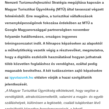
Nemzeti Turizmusfejlesztési Stratégia megújítása kapcsán a
Magyar Turisztikai Ügynökség (MTÜ) által tavasszal végzett
felmérésből. Erre reagálva, a turisztikai vállalkozások
versenyképességének fokozása érdekében az MTÜ a
Google Magyarországgal partnerségben november
folyamán hatállomásos, országos ingyenes
tréningsorozatot indít. A félnapos képzéseken az alapoktól
a műhelytitkokig vezetik végig a résztvevőket, megmutatva,
hogy a digitális eszközök használatával hogyan juthatnak
több közvetlen foglaláshoz és vendéghez, ezáltal pedig
magasabb bevételhez. A két tudásszinten zajló képzésekre
az
igyutazunk.hu
oldalon várják a hazai szolgáltatók
jelentkezését.
„
A Magyar Turisztikai Ügynökség elkötelezett, hogy segítse a
vendéglátók, attrakcióüzemeltetők, valamint a magán- és egyéb
szálláshelyek, különösen a legkisebb, családi tulajdonban lévő
szolgáltatók közvetlen forgalomszerzését, a lehető