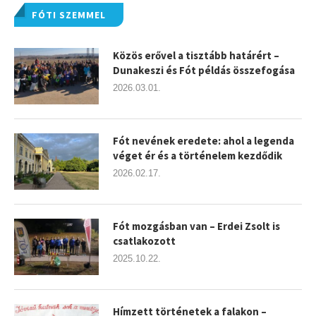
FÓTI SZEMMEL
Közös erővel a tisztább határért –
Dunakeszi és Fót példás összefogása
2026.03.01.
Fót nevének eredete: ahol a legenda
véget ér és a történelem kezdődik
2026.02.17.
Fót mozgásban van – Erdei Zsolt is
csatlakozott
2025.10.22.
Hímzett történetek a falakon –