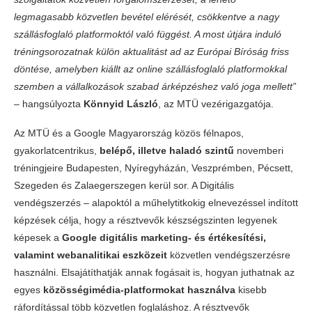
legmagasabb közvetlen bevétel elérését, csökkentve a nagy
szállásfoglaló platformoktól való függést. A most útjára induló
tréningsorozatnak külön aktualitást ad az Európai Bíróság friss
döntése, amelyben kiállt az online szállásfoglaló platformokkal
szemben a vállalkozások szabad árképzéshez való joga mellett”
‒ hangsúlyozta
Könnyid László
, az MTÜ vezérigazgatója.
Az MTÜ és a Google Magyarország közös félnapos,
gyakorlatcentrikus,
belépő, illetve haladó szintű
novemberi
tréningjeire Budapesten, Nyíregyházán, Veszprémben, Pécsett,
Szegeden és Zalaegerszegen kerül sor. A Digitális
vendégszerzés ‒ alapoktól a műhelytitkokig elnevezéssel indított
képzések célja, hogy a résztvevők készségszinten legyenek
képesek a
Google digitális marketing- és értékesítési,
valamint webanalitikai eszközeit
közvetlen vendégszerzésre
használni. Elsajátíthatják annak fogásait is, hogyan juthatnak az
egyes
közösségimédia-platformokat használva
kisebb
ráfordítással több közvetlen foglaláshoz. A résztvevők