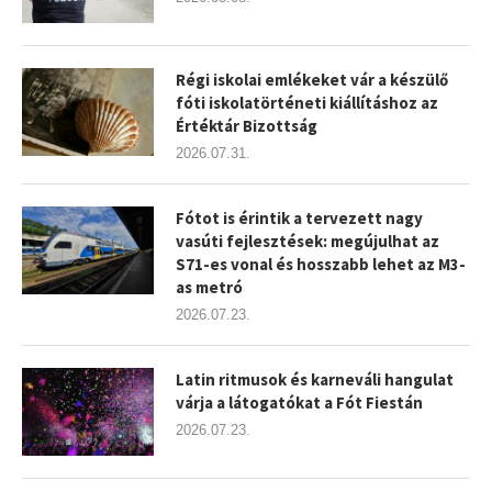
Régi iskolai emlékeket vár a készülő
fóti iskolatörténeti kiállításhoz az
Értéktár Bizottság
2026.07.31.
Fótot is érintik a tervezett nagy
vasúti fejlesztések: megújulhat az
S71-es vonal és hosszabb lehet az M3-
as metró
2026.07.23.
Latin ritmusok és karneváli hangulat
várja a látogatókat a Fót Fiestán
2026.07.23.