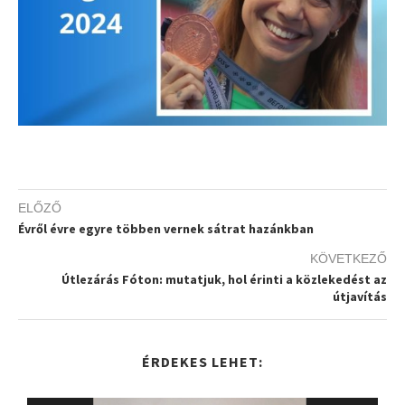
ELŐZŐ
Évről évre egyre többen vernek sátrat hazánkban
KÖVETKEZŐ
Útlezárás Fóton: mutatjuk, hol érinti a közlekedést az
útjavítás
ÉRDEKES LEHET: