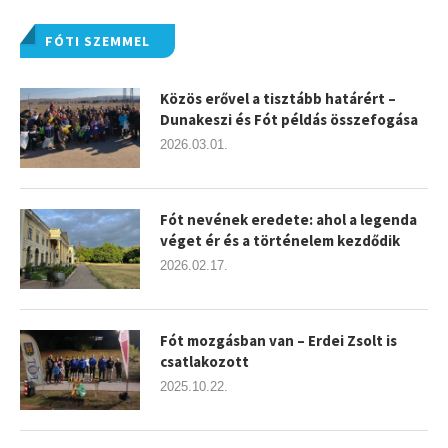
FÓTI SZEMMEL
Közös erővel a tisztább határért –
Dunakeszi és Fót példás összefogása
2026.03.01.
Fót nevének eredete: ahol a legenda
véget ér és a történelem kezdődik
2026.02.17.
Fót mozgásban van – Erdei Zsolt is
csatlakozott
2025.10.22.