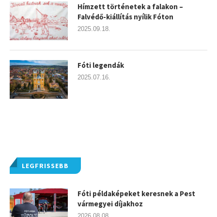
Hímzett történetek a falakon –
Falvédő-kiállítás nyílik Fóton
2025.09.18.
Fóti legendák
2025.07.16.
LEGFRISSEBB
Fóti példaképeket keresnek a Pest
vármegyei díjakhoz
2026.08.08.