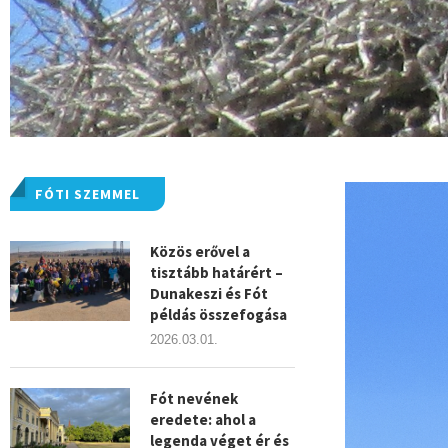
FÓTI SZEMMEL
Közös erővel a
tisztább határért –
Dunakeszi és Fót
példás összefogása
2026.03.01.
Fót nevének
eredete: ahol a
legenda véget ér és