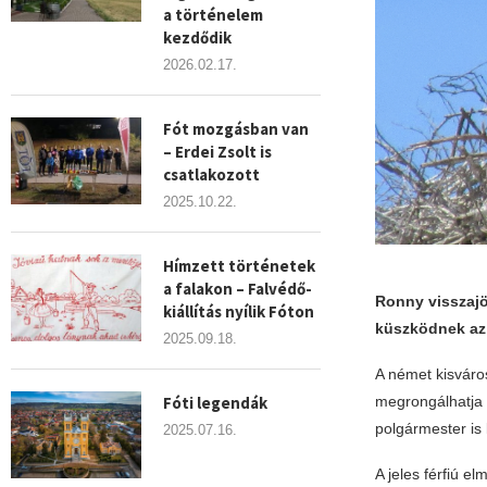
a történelem
kezdődik
2026.02.17.
Fót mozgásban van
– Erdei Zsolt is
csatlakozott
2025.10.22.
Hímzett történetek
a falakon – Falvédő-
Ronny visszajö
kiállítás nyílik Fóton
küszködnek az 
2025.09.18.
A német kisváro
Fóti legendák
megrongálhatja a
polgármester is 
2025.07.16.
A jeles férfiú e