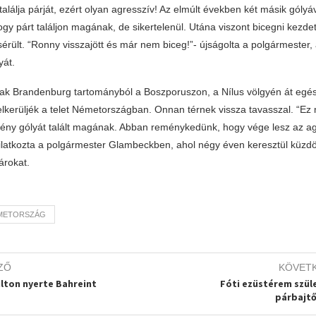
lálja párját, ezért olyan agresszív! Az elmúlt években két másik gólyáv
gy párt találjon magának, de sikertelenül. Utána viszont bicegni kezdet
ült. “Ronny visszajött és már nem biceg!”- újságolta a polgármester, 
yát.
ak Brandenburg tartományból a Boszporuszon, a Nílus völgyén át egés
elkerüljék a telet Németországban. Onnan térnek vissza tavasszal. “Ez
ény gólyát talált magának. Abban reménykedünk, hogy vége lesz az ag
ilatkozta a polgármester Glambeckben, ahol négy éven keresztül küzdöt
árokat.
METORSZÁG
ZŐ
KÖVET
lton nyerte Bahreint
Fóti ezüstérem szül
párbajt