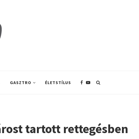
S
GASZTRO
ÉLETSTÍLUS
rost tartott rettegésben