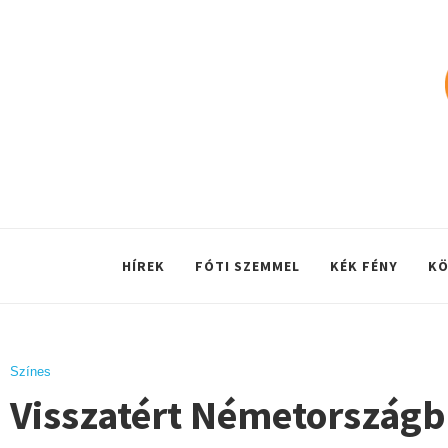
HÍREK
FÓTI SZEMMEL
KÉK FÉNY
KÖ
Színes
Visszatért Németországba