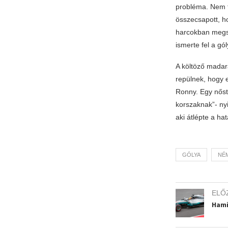
probléma. Nem ta
összecsapott, ho
harcokban megsér
ismerte fel a gól
A költöző madar
repülnek, hogy 
Ronny. Egy nőst
korszaknak”- ny
aki átlépte a hat
GÓLYA
NÉ
ELŐ
Hami