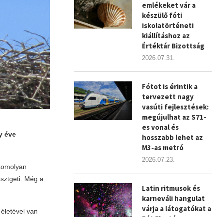
emlékeket vár a
készülő fóti
iskolatörténeti
kiállításhoz az
Értéktár Bizottság
2026.07.31.
Fótot is érintik a
tervezett nagy
vasúti fejlesztések:
megújulhat az S71-
es vonal és
y éve
hosszabb lehet az
M3-as metró
2026.07.23.
 komolyan
esztgeti. Még a
Latin ritmusok és
karneváli hangulat
várja a látogatókat a
 életével van