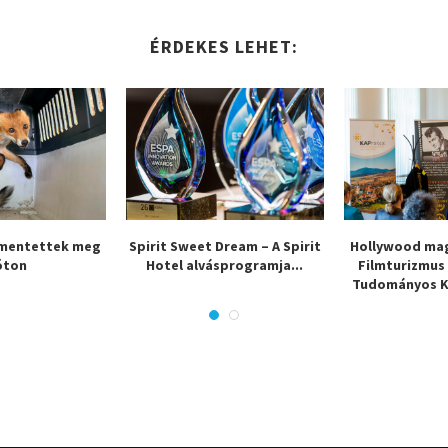
ÉRDEKES LEHET:
 mentettek meg
​Spirit Sweet Dream – A Spirit
Hollywood mag
óton
Hotel alvásprogramja...
Filmturizmus
Tudományos Ko