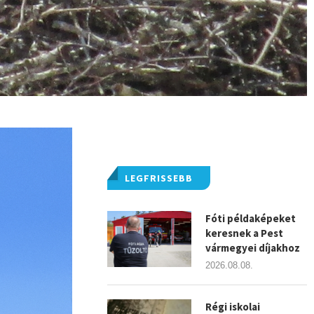
LEGFRISSEBB
Fóti példaképeket
keresnek a Pest
vármegyei díjakhoz
2026.08.08.
Régi iskolai