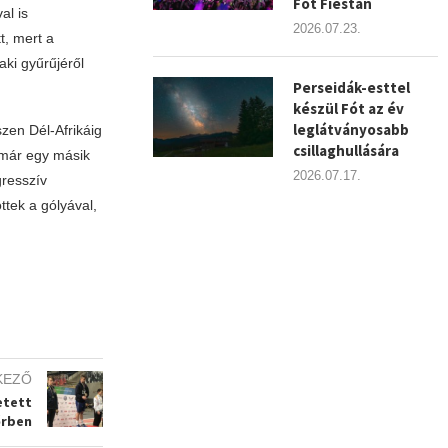
Fót Fiestán
al is
2026.07.23.
t, mert a
aki gyűrűjéről
Perseidák-esttel
készül Fót az év
leglátványosabb
zen Dél-Afrikáig
csillaghullására
 már egy másik
2026.07.17.
resszív
tek a gólyával,
KEZŐ
etett
őrben