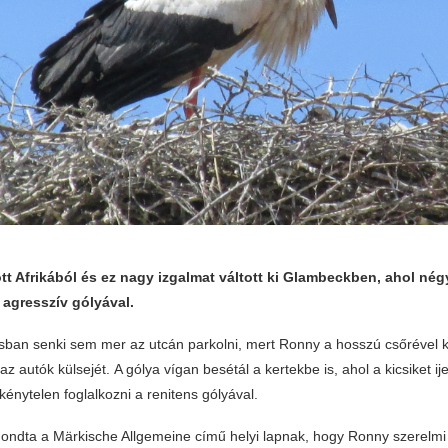
tt Afrikából és ez nagy izgalmat váltott ki Glambeckben, ahol nég
agresszív gólyával.
sban senki sem mer az utcán parkolni, mert Ronny a hosszú csőrével
z autók külsejét. A gólya vígan besétál a kertekbe is, ahol a kicsiket ij
kénytelen foglalkozni a renitens gólyával.
lmondta a Märkische Allgemeine című helyi lapnak, hogy Ronny szerelmi