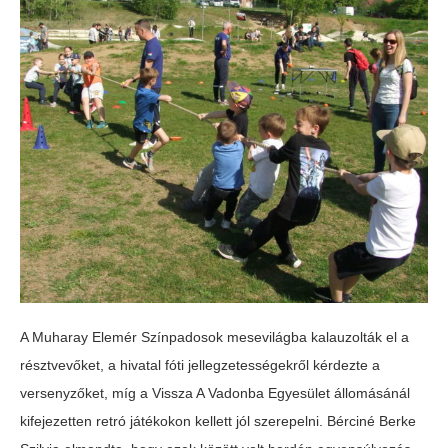
A Muharay Elemér Színpadosok mesevilágba kalauzolták el a
résztvevőket, a hivatal fóti jellegzetességekről kérdezte a
versenyzőket, míg a Vissza A Vadonba Egyesület állomásánál
kifejezetten retró játékokon kellett jól szerepelni. Bérciné Berke