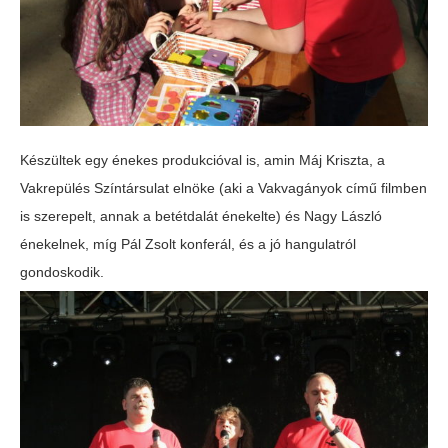
Készültek egy énekes produkcióval is, amin Máj Kriszta, a
Vakrepülés Színtársulat elnöke (aki a Vakvagányok című filmben
is szerepelt, annak a betétdalát énekelte) és Nagy László
énekelnek, míg Pál Zsolt konferál, és a jó hangulatról
gondoskodik.