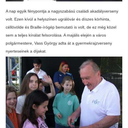
A nap egyik fénypontja a nagyszabású családi akadályverseny
volt. Ezen kívül a helyszínen ugrálóvár és díszes körhinta,
céllövölde és Braille-írógép bemutató is volt, de ez még közel
sem a teljes kínálat felsorolása. A majális elején a város
polgármestere, Vass György adta át a gyermekrajzverseny
nyerteseinek a díjakat.