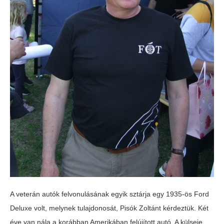
A veterán autók felvonulásának egyik sztárja egy 1935-ös Ford
Deluxe volt, melynek tulajdonosát, Pisók Zoltánt kérdeztük. Két
éve van nála a korábban Amerikában felújított autó. A külseje