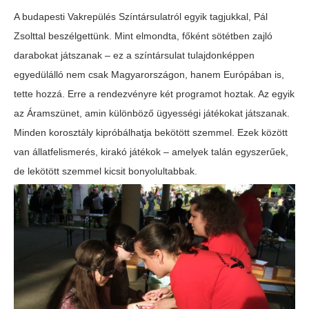
A budapesti Vakrepülés Színtársulatról egyik tagjukkal, Pál
Zsolttal beszélgettünk. Mint elmondta, főként sötétben zajló
darabokat játszanak – ez a színtársulat tulajdonképpen
egyedülálló nem csak Magyarországon, hanem Európában is,
tette hozzá. Erre a rendezvényre két programot hoztak. Az egyik
az Áramszünet, amin különböző ügyességi játékokat játszanak.
Minden korosztály kipróbálhatja bekötött szemmel. Ezek között
van állatfelismerés, kirakó játékok – amelyek talán egyszerűek,
de lekötött szemmel kicsit bonyolultabbak.