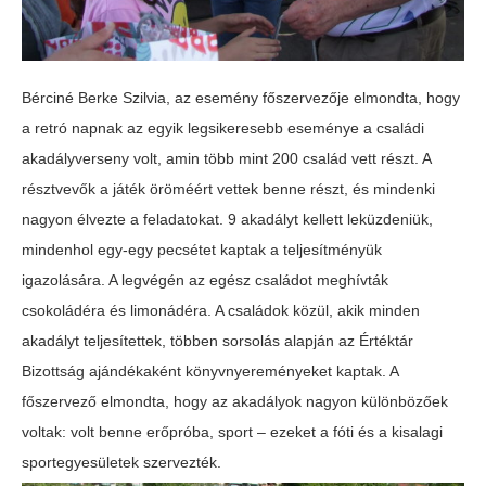
Bérciné Berke Szilvia, az esemény főszervezője elmondta, hogy
a retró napnak az egyik legsikeresebb eseménye a családi
akadályverseny volt, amin több mint 200 család vett részt. A
résztvevők a játék öröméért vettek benne részt, és mindenki
nagyon élvezte a feladatokat. 9 akadályt kellett leküzdeniük,
mindenhol egy-egy pecsétet kaptak a teljesítményük
igazolására. A legvégén az egész családot meghívták
csokoládéra és limonádéra. A családok közül, akik minden
akadályt teljesítettek, többen sorsolás alapján az Értéktár
Bizottság ajándékaként könyvnyereményeket kaptak. A
főszervező elmondta, hogy az akadályok nagyon különbözőek
voltak: volt benne erőpróba, sport – ezeket a fóti és a kisalagi
sportegyesületek szervezték.