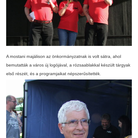
A mostani majálison az önkormányzatnak is volt sátra, ahol
bemutatták a város új logójával, a rózsaablakkal készült tárgyak
első részét, és a programjaikat népszerűsítették.