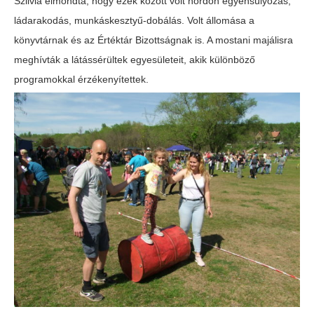
Szilvia elmondta, hogy ezek között volt hordón egyensúlyozás,
ládarakodás, munkáskesztyű-dobálás. Volt állomása a
könyvtárnak és az Értéktár Bizottságnak is. A mostani majálisra
meghívták a látássérültek egyesületeit, akik különböző
programokkal érzékenyítettek.