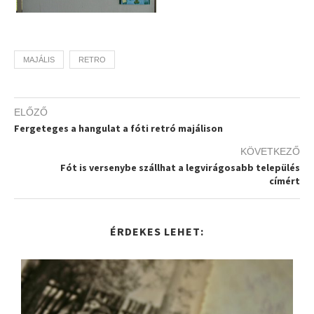
MAJÁLIS
RETRO
ELŐZŐ
Fergeteges a hangulat a fóti retró majálison
KÖVETKEZŐ
Fót is versenybe szállhat a legvirágosabb település
címért
ÉRDEKES LEHET: