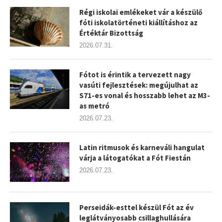
Régi iskolai emlékeket vár a készülő
fóti iskolatörténeti kiállításhoz az
Értéktár Bizottság
2026.07.31.
Fótot is érintik a tervezett nagy
vasúti fejlesztések: megújulhat az
S71-es vonal és hosszabb lehet az M3-
as metró
2026.07.23.
Latin ritmusok és karneváli hangulat
várja a látogatókat a Fót Fiestán
2026.07.23.
Perseidák-esttel készül Fót az év
leglátványosabb csillaghullására