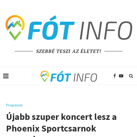
SZEBBÉ TESZI AZ ÉLETET!
Programok
Újabb szuper koncert lesz a
Phoenix Sportcsarnok