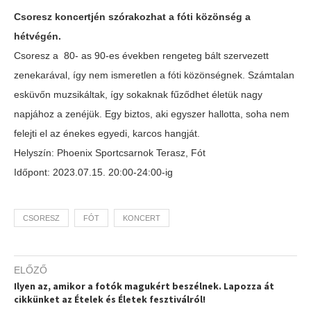
Csoresz koncertjén szórakozhat a fóti közönség a
hétvégén.
Csoresz a 80- as 90-es években rengeteg bált szervezett
zenekarával, így nem ismeretlen a fóti közönségnek. Számtalan
esküvőn muzsikáltak, így sokaknak fűződhet életük nagy
napjához a zenéjük. Egy biztos, aki egyszer hallotta, soha nem
felejti el az énekes egyedi, karcos hangját.
Helyszín: Phoenix Sportcsarnok Terasz, Fót
Időpont: 2023.07.15. 20:00-24:00-ig
CSORESZ
FÓT
KONCERT
ELŐZŐ
Ilyen az, amikor a fotók magukért beszélnek. Lapozza át
cikkünket az Ételek és Életek fesztiválról!