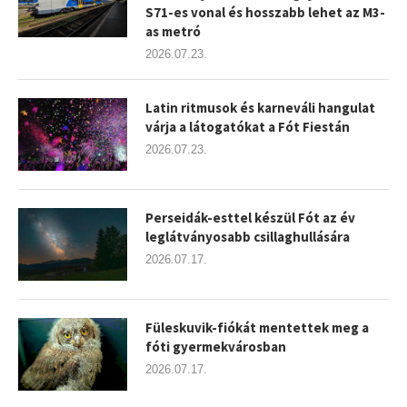
S71-es vonal és hosszabb lehet az M3-
as metró
2026.07.23.
Latin ritmusok és karneváli hangulat
várja a látogatókat a Fót Fiestán
2026.07.23.
Perseidák-esttel készül Fót az év
leglátványosabb csillaghullására
2026.07.17.
Füleskuvik-fiókát mentettek meg a
fóti gyermekvárosban
2026.07.17.