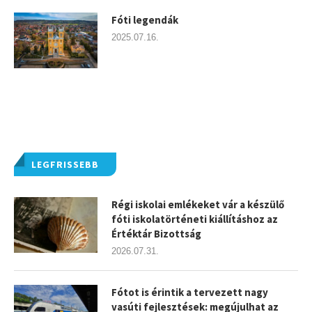
Fóti legendák
2025.07.16.
LEGFRISSEBB
Régi iskolai emlékeket vár a készülő
fóti iskolatörténeti kiállításhoz az
Értéktár Bizottság
2026.07.31.
Fótot is érintik a tervezett nagy
vasúti fejlesztések: megújulhat az