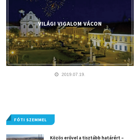
VILÁGI VIGALOM VÁCON
2019.07.19.
FÓTI SZEMMEL
Közös erővel a tisztább határért –