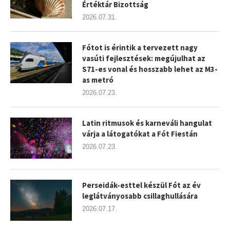
Értéktár Bizottság
2026.07.31.
Fótot is érintik a tervezett nagy
vasúti fejlesztések: megújulhat az
S71-es vonal és hosszabb lehet az M3-
as metró
2026.07.23.
Latin ritmusok és karneváli hangulat
várja a látogatókat a Fót Fiestán
2026.07.23.
Perseidák-esttel készül Fót az év
leglátványosabb csillaghullására
2026.07.17.