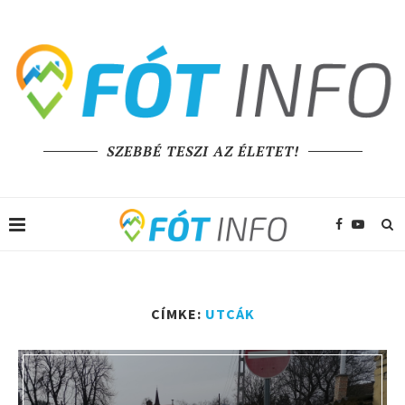
SZEBBÉ TESZI AZ ÉLETET!
CÍMKE:
UTCÁK