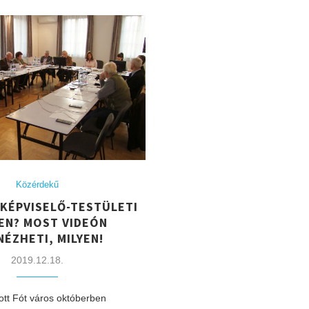
Közérdekű
 KÉPVISELŐ-TESTÜLETI
EN? MOST VIDEÓN
ÉZHETI, MILYEN!
2019.12.18.
tott Fót város októberben