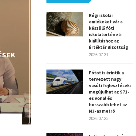
Régi iskolai
emlékeket vár a
készülő fóti
iskolatörténeti
kiállításhoz az
Értéktár Bizottság
ÉSEK
2026.07.31.
Fótot is érintik a
tervezett nagy
vasúti fejlesztések:
megújulhat az S71-
es vonal és
hosszabb lehet az
M3-as metró
2026.07.23.