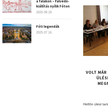
a falakon – Falvédő-
kiállítás nyílik Fóton
2025.09.18.
Fóti legendák
2025.07.16.
VOLT MÁR
ÜLÉS
MEGN
Hétfőn ülést tar