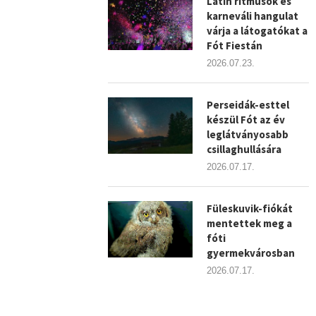
Latin ritmusok és
karneváli hangulat
várja a látogatókat a
Fót Fiestán
2026.07.23.
Perseidák-esttel
készül Fót az év
leglátványosabb
csillaghullására
2026.07.17.
Füleskuvik-fiókát
mentettek meg a
fóti
gyermekvárosban
2026.07.17.