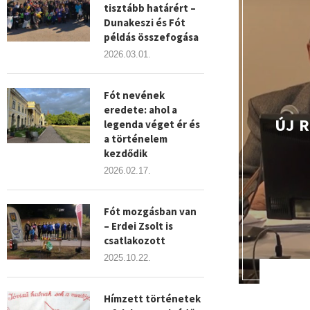
tisztább határért –
Dunakeszi és Fót
példás összefogása
2026.03.01.
Fót nevének
eredete: ahol a
ÚJ 
legenda véget ér és
a történelem
kezdődik
2026.02.17.
Fót mozgásban van
– Erdei Zsolt is
csatlakozott
2025.10.22.
Hímzett történetek