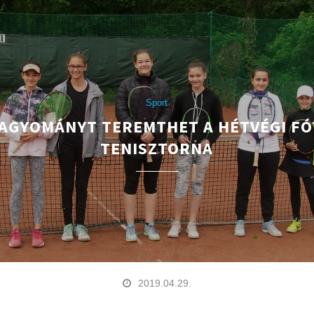
Sport
AGYOMÁNYT TEREMTHET A HÉTVÉGI FÓ
TENISZTORNA
2019.04.29.