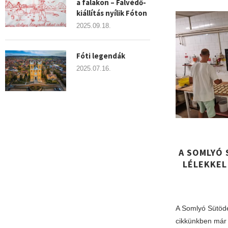
a falakon – Falvédő-
kiállítás nyílik Fóton
2025.09.18.
Fóti legendák
2025.07.16.
A SOMLYÓ 
LÉLEKKEL
A Somlyó Sütöde 
cikkünkben már 