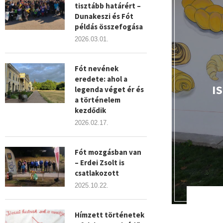
tisztább határért –
Dunakeszi és Fót
példás összefogása
2026.03.01.
Fót nevének
eredete: ahol a
I
legenda véget ér és
a történelem
kezdődik
2026.02.17.
Fót mozgásban van
– Erdei Zsolt is
csatlakozott
2025.10.22.
Hímzett történetek