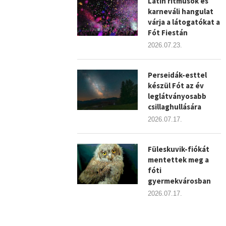
Latin ritmusok és
karneváli hangulat
várja a látogatókat a
Fót Fiestán
2026.07.23.
Perseidák-esttel
készül Fót az év
leglátványosabb
csillaghullására
2026.07.17.
Füleskuvik-fiókát
mentettek meg a
fóti
gyermekvárosban
2026.07.17.