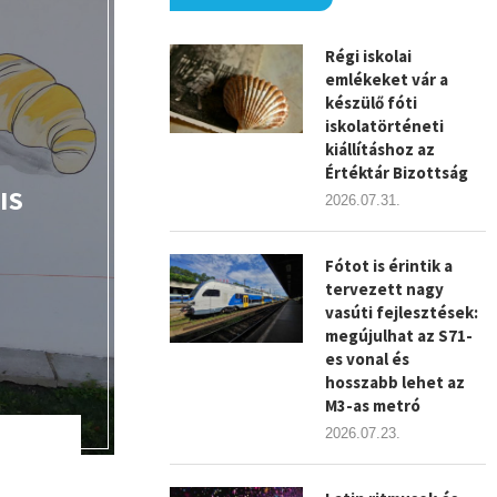
Régi iskolai
emlékeket vár a
készülő fóti
iskolatörténeti
kiállításhoz az
Értéktár Bizottság
IS
2026.07.31.
Fótot is érintik a
tervezett nagy
vasúti fejlesztések:
megújulhat az S71-
es vonal és
hosszabb lehet az
M3-as metró
2026.07.23.