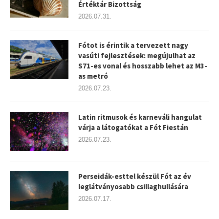
Értéktár Bizottság
2026.07.31.
Fótot is érintik a tervezett nagy
vasúti fejlesztések: megújulhat az
S71-es vonal és hosszabb lehet az M3-
as metró
2026.07.23.
Latin ritmusok és karneváli hangulat
várja a látogatókat a Fót Fiestán
2026.07.23.
Perseidák-esttel készül Fót az év
leglátványosabb csillaghullására
2026.07.17.