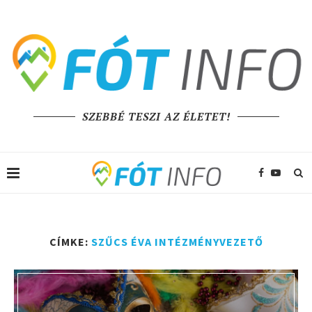
SZEBBÉ TESZI AZ ÉLETET!
CÍMKE:
SZŰCS ÉVA INTÉZMÉNYVEZETŐ