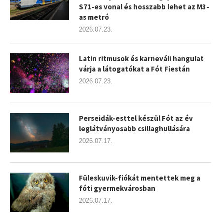
S71-es vonal és hosszabb lehet az M3-
as metró
2026.07.23.
Latin ritmusok és karneváli hangulat
várja a látogatókat a Fót Fiestán
2026.07.23.
Perseidák-esttel készül Fót az év
leglátványosabb csillaghullására
2026.07.17.
Füleskuvik-fiókát mentettek meg a
fóti gyermekvárosban
2026.07.17.