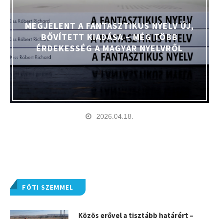
MEGJELENT A FANTASZTIKUS NYELV ÚJ,
BŐVÍTETT KIADÁSA – MÉG TÖBB
ÉRDEKESSÉG A MAGYAR NYELVRŐL
2026.04.18.
FÓTI SZEMMEL
Közös erővel a tisztább határért –