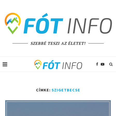
SZEBBÉ TESZI AZ ÉLETET!
CÍMKE:
SZIGETBECSE