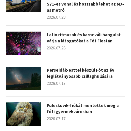
S71-es vonal és hosszabb lehet az M3-
as metró
2026.07.23.
Latin ritmusok és karneváli hangulat
várja a látogatókat a Fót Fiestán
2026.07.23.
Perseidák-esttel készül Fót az év
leglátványosabb csillaghullására
2026.07.17.
Füleskuvik-fiókát mentettek meg a
fóti gyermekvárosban
2026.07.17.