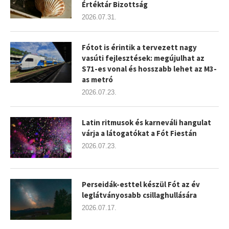
Értéktár Bizottság
2026.07.31.
Fótot is érintik a tervezett nagy
vasúti fejlesztések: megújulhat az
S71-es vonal és hosszabb lehet az M3-
as metró
2026.07.23.
Latin ritmusok és karneváli hangulat
várja a látogatókat a Fót Fiestán
2026.07.23.
Perseidák-esttel készül Fót az év
leglátványosabb csillaghullására
2026.07.17.