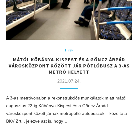
Hírek
MÁTÓL KŐBÁNYA-KISPEST ÉS A GÖNCZ ÁRPÁD
VÁROSKÖZPONT KÖZÖTT JÁR PÓTLÓBUSZ A 3-AS
METRÓ HELYETT
2021.07.24.
A 3-as metróvonalon a rekonstrukciós munkálatok miatt mától
augusztus 22-ig Kőbánya-Kispest és a Göncz Árpád
városközpont között járnak metrópótló autóbuszok – közölte a
BKV Zrt. , jelezve azt is, hogy…