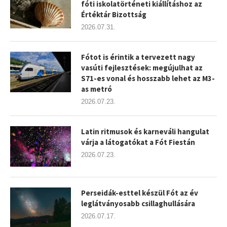
fóti iskolatörténeti kiállításhoz az
Értéktár Bizottság
2026.07.31.
Fótot is érintik a tervezett nagy
vasúti fejlesztések: megújulhat az
S71-es vonal és hosszabb lehet az M3-
as metró
2026.07.23.
Latin ritmusok és karneváli hangulat
várja a látogatókat a Fót Fiestán
2026.07.23.
Perseidák-esttel készül Fót az év
leglátványosabb csillaghullására
2026.07.17.