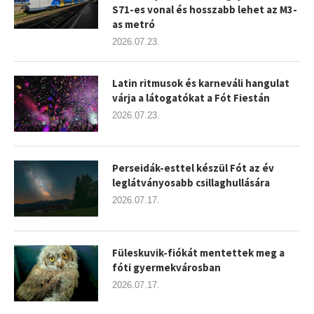
S71-es vonal és hosszabb lehet az M3-
as metró
2026.07.23.
Latin ritmusok és karneváli hangulat
várja a látogatókat a Fót Fiestán
2026.07.23.
Perseidák-esttel készül Fót az év
leglátványosabb csillaghullására
2026.07.17.
Füleskuvik-fiókát mentettek meg a
fóti gyermekvárosban
2026.07.17.