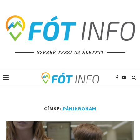
SZEBBÉ TESZI AZ ÉLETET!
CÍMKE:
PÁNIKROHAM