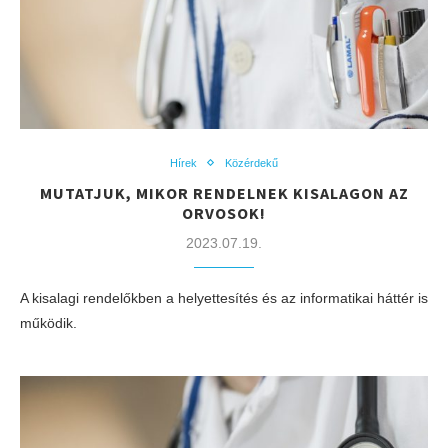
Hírek
Közérdekű
MUTATJUK, MIKOR RENDELNEK KISALAGON AZ
ORVOSOK!
2023.07.19.
A kisalagi rendelőkben a helyettesítés és az informatikai háttér is
működik.