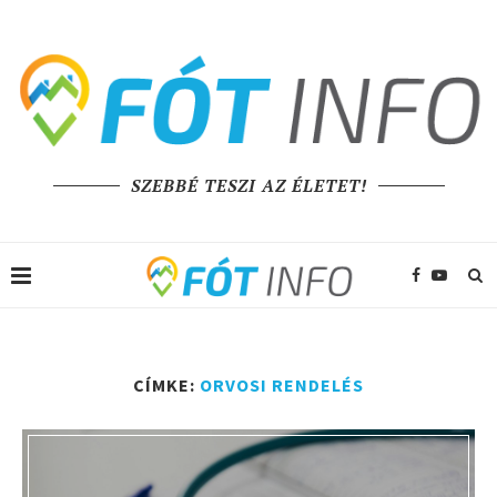
SZEBBÉ TESZI AZ ÉLETET!
CÍMKE:
ORVOSI RENDELÉS