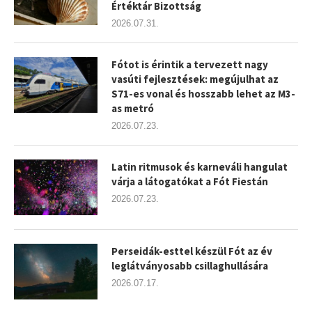
Értéktár Bizottság
2026.07.31.
Fótot is érintik a tervezett nagy
vasúti fejlesztések: megújulhat az
S71-es vonal és hosszabb lehet az M3-
as metró
2026.07.23.
Latin ritmusok és karneváli hangulat
várja a látogatókat a Fót Fiestán
2026.07.23.
Perseidák-esttel készül Fót az év
leglátványosabb csillaghullására
2026.07.17.