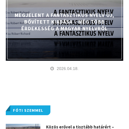
MEGJELENT A FANTASZTIKUS NYELV ÚJ,
BŐVÍTETT KIADÁSA – MÉG TÖBB
ÉRDEKESSÉG A MAGYAR NYELVRŐL
2026.04.18.
FÓTI SZEMMEL
Közös erővel a tisztább határért –