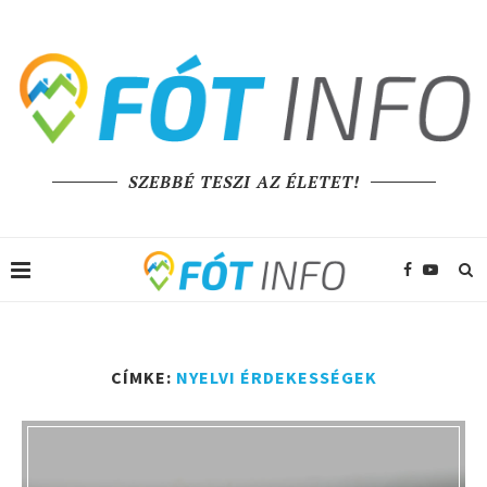
SZEBBÉ TESZI AZ ÉLETET!
CÍMKE:
NYELVI ÉRDEKESSÉGEK