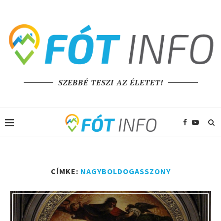
SZEBBÉ TESZI AZ ÉLETET!
CÍMKE:
NAGYBOLDOGASSZONY