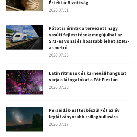
Értéktár Bizottság
2026.07.31.
Fótot is érintik a tervezett nagy
vasúti fejlesztések: megújulhat az
S71-es vonal és hosszabb lehet az M3-
as metró
2026.07.23.
Latin ritmusok és karneváli hangulat
várja a látogatókat a Fót Fiestán
2026.07.23.
Perseidák-esttel készül Fót az év
leglátványosabb csillaghullására
2026.07.17.