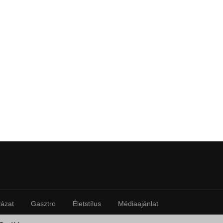
yázat
Gasztro
Életstílus
Médiaajánlat