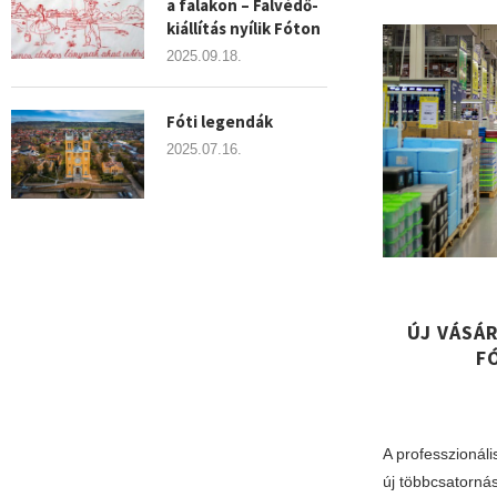
a falakon – Falvédő-
kiállítás nyílik Fóton
2025.09.18.
Fóti legendák
2025.07.16.
ÚJ VÁSÁR
F
A professzionáli
új többcsatorná