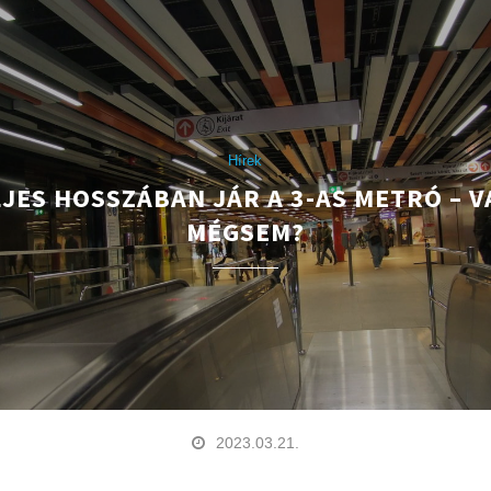
Hírek
LJES HOSSZÁBAN JÁR A 3-AS METRÓ – V
MÉGSEM?
2023.03.21.