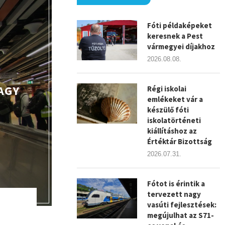
Fóti példaképeket
keresnek a Pest
vármegyei díjakhoz
2026.08.08.
AGY
Régi iskolai
emlékeket vár a
készülő fóti
iskolatörténeti
kiállításhoz az
Értéktár Bizottság
2026.07.31.
Fótot is érintik a
tervezett nagy
vasúti fejlesztések:
megújulhat az S71-