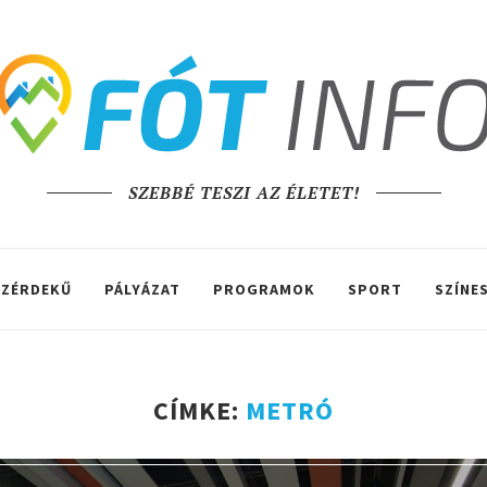
SZEBBÉ TESZI AZ ÉLETET!
ZÉRDEKŰ
PÁLYÁZAT
PROGRAMOK
SPORT
SZÍNE
CÍMKE:
METRÓ