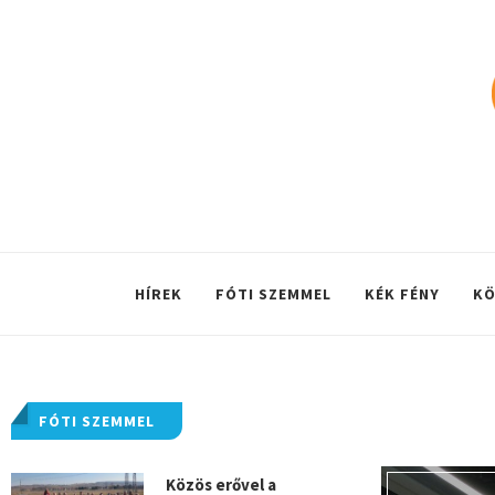
HÍREK
FÓTI SZEMMEL
KÉK FÉNY
KÖ
FÓTI SZEMMEL
Közös erővel a