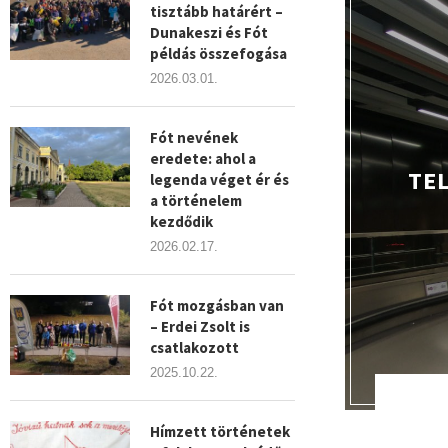
tisztább határért –
Dunakeszi és Fót
példás összefogása
2026.03.01.
Fót nevének
eredete: ahol a
TE
legenda véget ér és
a történelem
kezdődik
2026.02.17.
Fót mozgásban van
– Erdei Zsolt is
csatlakozott
2025.10.22.
Hímzett történetek