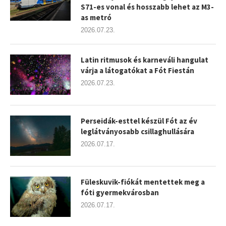
S71-es vonal és hosszabb lehet az M3-
as metró
2026.07.23.
Latin ritmusok és karneváli hangulat
várja a látogatókat a Fót Fiestán
2026.07.23.
Perseidák-esttel készül Fót az év
leglátványosabb csillaghullására
2026.07.17.
Füleskuvik-fiókát mentettek meg a
fóti gyermekvárosban
2026.07.17.