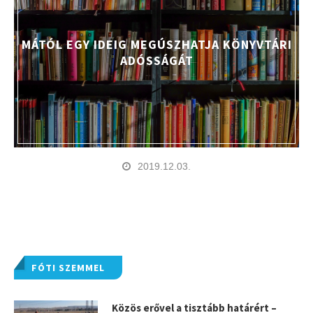
MÁTÓL EGY IDEIG MEGÚSZHATJA KÖNYVTÁRI
ADÓSSÁGÁT
2019.12.03.
FÓTI SZEMMEL
Közös erővel a tisztább határért –