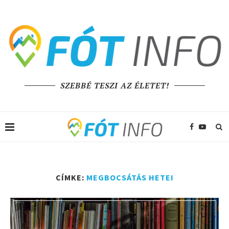
SZEBBÉ TESZI AZ ÉLETET!
CÍMKE:
MEGBOCSÁTÁS HETEI