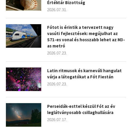
Értéktár Bizottság
2026.07.31.
Fótot is érintik a tervezett nagy
vasúti fejlesztések: megújulhat az
S71-es vonal és hosszabb lehet az M3-
as metró
2026.07.23.
Latin ritmusok és karneváli hangulat
várja a látogatókat a Fót Fiestán
2026.07.23.
Perseidák-esttel készül Fót az év
leglátványosabb csillaghullására
2026.07.17.