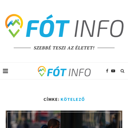
SZEBBÉ TESZI AZ ÉLETET!
CÍMKE:
KÖTELEZŐ