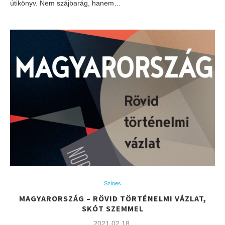
útikönyv. Nem szájbarág, hanem…
Színes
MAGYARORSZÁG – RÖVID TÖRTÉNELMI VÁZLAT,
SKÓT SZEMMEL
2021.02.18.