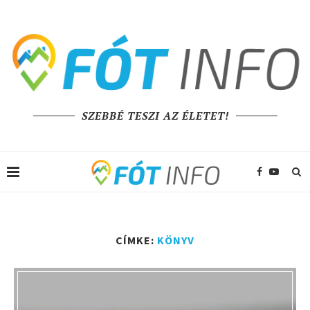
SZEBBÉ TESZI AZ ÉLETET!
CÍMKE:
KÖNYV