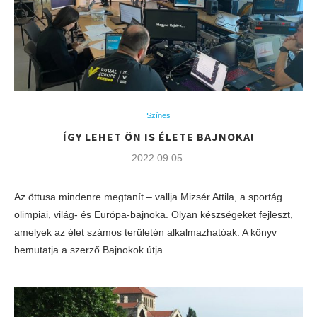
Színes
ÍGY LEHET ÖN IS ÉLETE BAJNOKA!
2022.09.05.
Az öttusa mindenre megtanít – vallja Mizsér Attila, a sportág
olimpiai, világ- és Európa-bajnoka. Olyan készségeket fejleszt,
amelyek az élet számos területén alkalmazhatóak. A könyv
bemutatja a szerző Bajnokok útja…