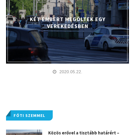
KÉT EMBERT MEGÖLTEK EGY
VEREKEDÉSBEN
2020.05.22.
FÓTI SZEMMEL
Közös erővel a tisztább határért –