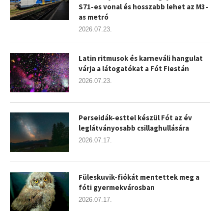
S71-es vonal és hosszabb lehet az M3-
as metró
2026.07.23.
Latin ritmusok és karneváli hangulat
várja a látogatókat a Fót Fiestán
2026.07.23.
Perseidák-esttel készül Fót az év
leglátványosabb csillaghullására
2026.07.17.
Füleskuvik-fiókát mentettek meg a
fóti gyermekvárosban
2026.07.17.