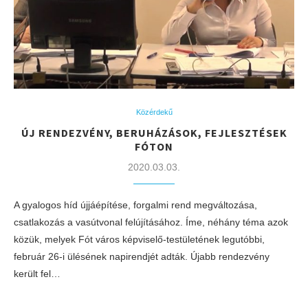
Közérdekű
ÚJ RENDEZVÉNY, BERUHÁZÁSOK, FEJLESZTÉSEK
FÓTON
2020.03.03.
A gyalogos híd újjáépítése, forgalmi rend megváltozása,
csatlakozás a vasútvonal felújításához. Íme, néhány téma azok
közük, melyek Fót város képviselő-testületének legutóbbi,
február 26-i ülésének napirendjét adták. Újabb rendezvény
került fel…