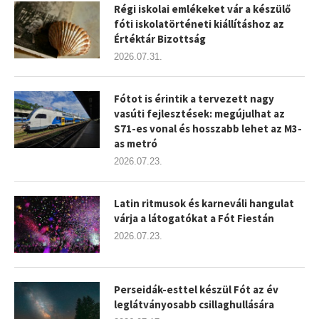
Régi iskolai emlékeket vár a készülő
fóti iskolatörténeti kiállításhoz az
Értéktár Bizottság
2026.07.31.
Fótot is érintik a tervezett nagy
vasúti fejlesztések: megújulhat az
S71-es vonal és hosszabb lehet az M3-
as metró
2026.07.23.
Latin ritmusok és karneváli hangulat
várja a látogatókat a Fót Fiestán
2026.07.23.
Perseidák-esttel készül Fót az év
leglátványosabb csillaghullására