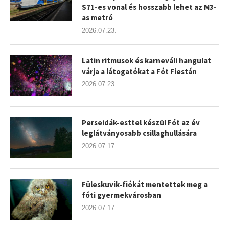
S71-es vonal és hosszabb lehet az M3-
as metró
2026.07.23.
Latin ritmusok és karneváli hangulat
várja a látogatókat a Fót Fiestán
2026.07.23.
Perseidák-esttel készül Fót az év
leglátványosabb csillaghullására
2026.07.17.
Füleskuvik-fiókát mentettek meg a
fóti gyermekvárosban
2026.07.17.