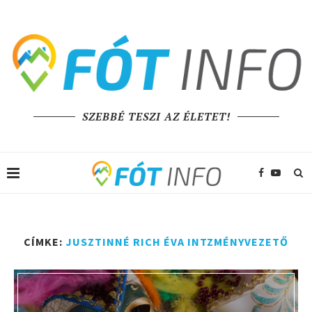
SZEBBÉ TESZI AZ ÉLETET!
CÍMKE:
JUSZTINNÉ RICH ÉVA INTZMÉNYVEZETŐ