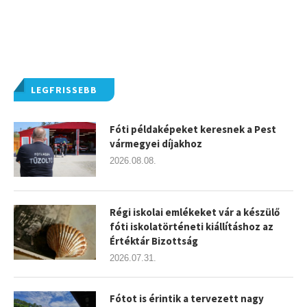
LEGFRISSEBB
Fóti példaképeket keresnek a Pest
vármegyei díjakhoz
2026.08.08.
Régi iskolai emlékeket vár a készülő
fóti iskolatörténeti kiállításhoz az
Értéktár Bizottság
2026.07.31.
Fótot is érintik a tervezett nagy