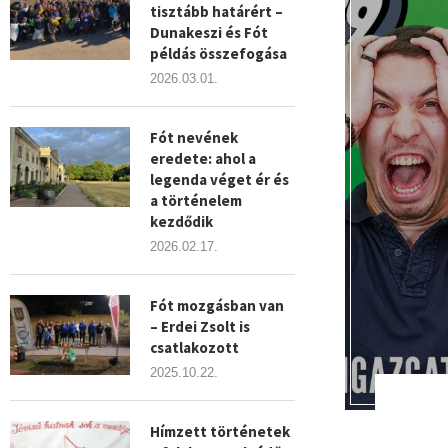
tisztább határért –
Dunakeszi és Fót
példás összefogása
2026.03.01.
Fót nevének
eredete: ahol a
legenda véget ér és
a történelem
kezdődik
2026.02.17.
Fót mozgásban van
– Erdei Zsolt is
csatlakozott
2025.10.22.
Hímzett történetek