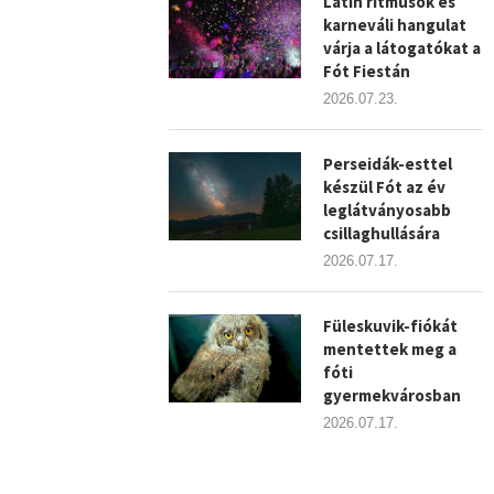
Latin ritmusok és
karneváli hangulat
várja a látogatókat a
Fót Fiestán
2026.07.23.
Perseidák-esttel
készül Fót az év
leglátványosabb
csillaghullására
2026.07.17.
Füleskuvik-fiókát
mentettek meg a
fóti
gyermekvárosban
2026.07.17.