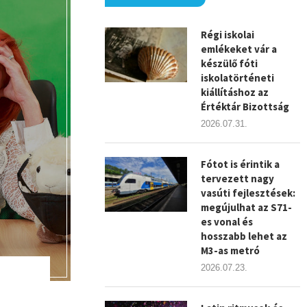
Régi iskolai
emlékeket vár a
készülő fóti
iskolatörténeti
kiállításhoz az
Értéktár Bizottság
2026.07.31.
Fótot is érintik a
tervezett nagy
vasúti fejlesztések:
megújulhat az S71-
es vonal és
hosszabb lehet az
M3-as metró
2026.07.23.