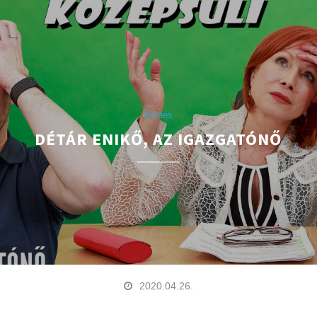
Színes
DÉTÁR ENIKŐ, AZ IGAZGATÓNŐ
2020.04.26.