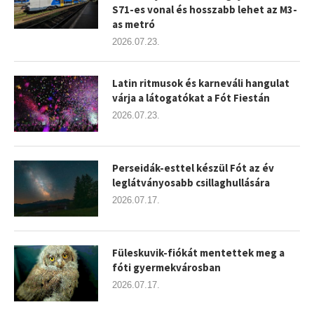
S71-es vonal és hosszabb lehet az M3-
as metró
2026.07.23.
Latin ritmusok és karneváli hangulat
várja a látogatókat a Fót Fiestán
2026.07.23.
Perseidák-esttel készül Fót az év
leglátványosabb csillaghullására
2026.07.17.
Füleskuvik-fiókát mentettek meg a
fóti gyermekvárosban
2026.07.17.