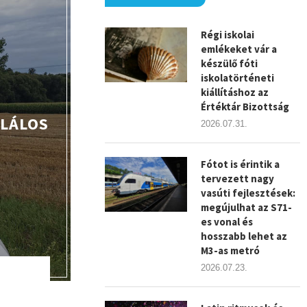
Régi iskolai
emlékeket vár a
készülő fóti
iskolatörténeti
kiállításhoz az
Értéktár Bizottság
ALÁLOS
2026.07.31.
Fótot is érintik a
tervezett nagy
vasúti fejlesztések:
megújulhat az S71-
es vonal és
hosszabb lehet az
M3-as metró
2026.07.23.