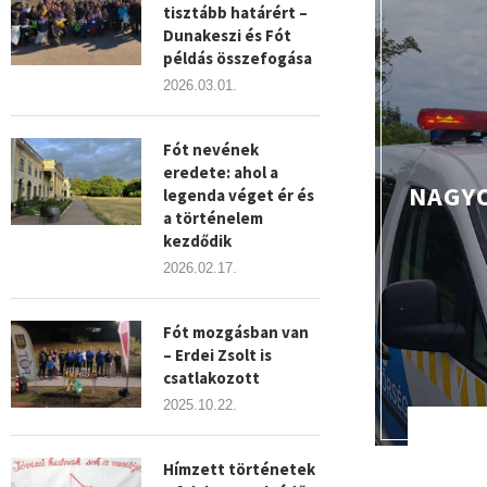
tisztább határért –
Dunakeszi és Fót
példás összefogása
2026.03.01.
Fót nevének
eredete: ahol a
NAGYO
legenda véget ér és
a történelem
kezdődik
2026.02.17.
Fót mozgásban van
– Erdei Zsolt is
csatlakozott
2025.10.22.
Hímzett történetek