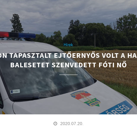
Hírek
N TAPASZTALT EJTŐERNYŐS VOLT A H
BALESETET SZENVEDETT FÓTI NŐ
2020.07.20.