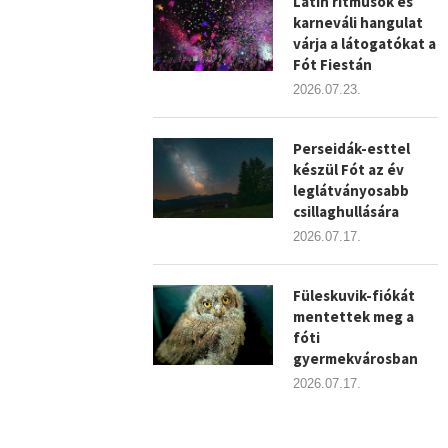
Latin ritmusok és
karneváli hangulat
várja a látogatókat a
Fót Fiestán
2026.07.23.
Perseidák-esttel
készül Fót az év
leglátványosabb
csillaghullására
2026.07.17.
Füleskuvik-fiókát
mentettek meg a
fóti
gyermekvárosban
2026.07.17.