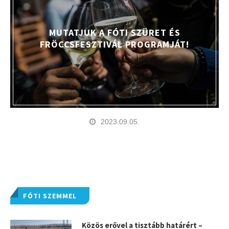
MUTATJUK A FÓTI SZÜRET ÉS
FRÖCCSFESZTIVÁL PROGRAMJÁT!
2023.09.05.
FÓTI SZEMMEL
Közös erővel a tisztább határért –