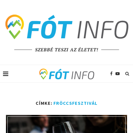
SZEBBÉ TESZI AZ ÉLETET!
CÍMKE:
FRÖCCSFESZTIVÁL