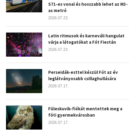
S71-es vonal és hosszabb lehet az M3-
as metró
2026.07.23.
Latin ritmusok és karneváli hangulat
várja a látogatókat a Fót Fiestán
2026.07.23.
Perseidák-esttel készül Fót az év
leglátványosabb csillaghullására
2026.07.17.
Füleskuvik-fiókát mentettek meg a
fóti gyermekvárosban
2026.07.17.