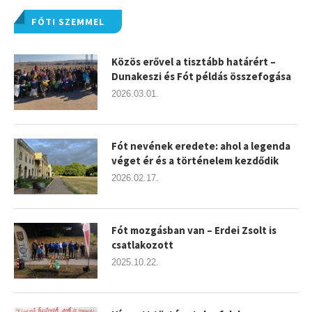
FÓTI SZEMMEL
Közös erővel a tisztább határért –
Dunakeszi és Fót példás összefogása
2026.03.01.
Fót nevének eredete: ahol a legenda
véget ér és a történelem kezdődik
2026.02.17.
Fót mozgásban van – Erdei Zsolt is
csatlakozott
2025.10.22.