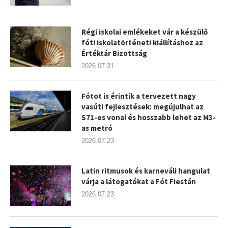
Régi iskolai emlékeket vár a készülő
fóti iskolatörténeti kiállításhoz az
Értéktár Bizottság
2026.07.31.
Fótot is érintik a tervezett nagy
vasúti fejlesztések: megújulhat az
S71-es vonal és hosszabb lehet az M3-
as metró
2026.07.23.
Latin ritmusok és karneváli hangulat
várja a látogatókat a Fót Fiestán
2026.07.23.