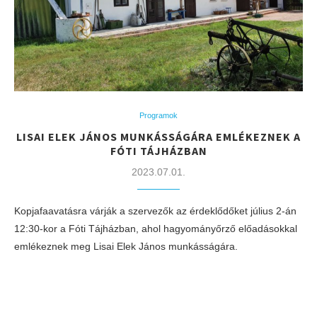
Programok
LISAI ELEK JÁNOS MUNKÁSSÁGÁRA EMLÉKEZNEK A
FÓTI TÁJHÁZBAN
2023.07.01.
Kopjafaavatásra várják a szervezők az érdeklődőket július 2-án
12:30-kor a Fóti Tájházban, ahol hagyományőrző előadásokkal
emlékeznek meg Lisai Elek János munkásságára.