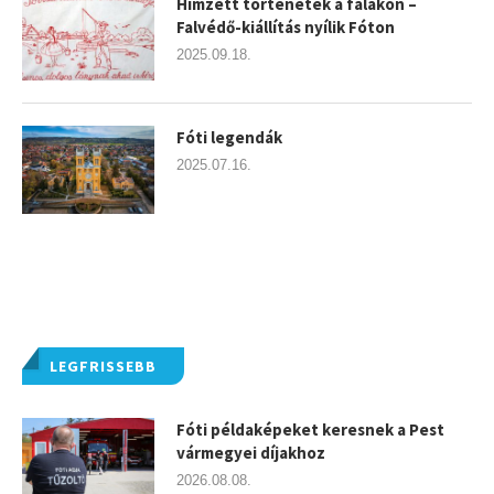
Hímzett történetek a falakon –
Falvédő-kiállítás nyílik Fóton
2025.09.18.
Fóti legendák
2025.07.16.
LEGFRISSEBB
Fóti példaképeket keresnek a Pest
vármegyei díjakhoz
2026.08.08.