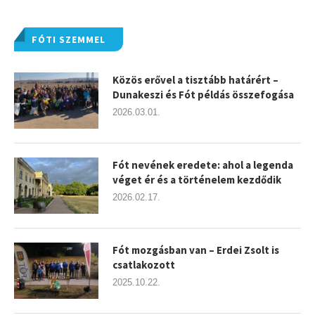
FÓTI SZEMMEL
Közös erővel a tisztább határért –
Dunakeszi és Fót példás összefogása
2026.03.01.
Fót nevének eredete: ahol a legenda
véget ér és a történelem kezdődik
2026.02.17.
Fót mozgásban van – Erdei Zsolt is
csatlakozott
2025.10.22.