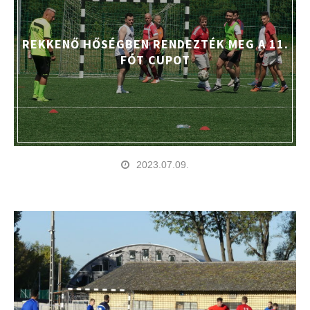
REKKENŐ HŐSÉGBEN RENDEZTÉK MEG A 11.
FÓT CUPOT
2023.07.09.