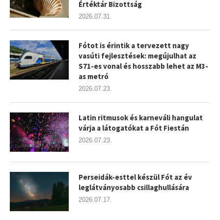
Értéktár Bizottság
2026.07.31.
Fótot is érintik a tervezett nagy
vasúti fejlesztések: megújulhat az
S71-es vonal és hosszabb lehet az M3-
as metró
2026.07.23.
Latin ritmusok és karneváli hangulat
várja a látogatókat a Fót Fiestán
2026.07.23.
Perseidák-esttel készül Fót az év
leglátványosabb csillaghullására
2026.07.17.