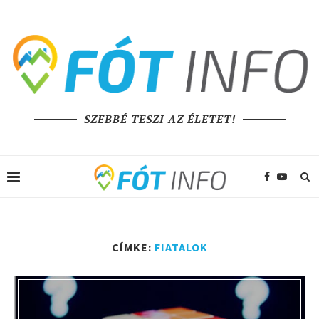
SZEBBÉ TESZI AZ ÉLETET!
CÍMKE:
FIATALOK