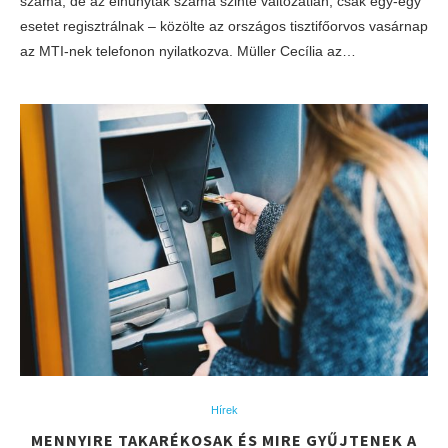
száma, de az elhunytak száma szinte változatlan, csak egy-egy
esetet regisztrálnak – közölte az országos tisztifőorvos vasárnap
az MTI-nek telefonon nyilatkozva. Müller Cecília az…
Hírek
MENNYIRE TAKARÉKOSAK ÉS MIRE GYŰJTENEK A