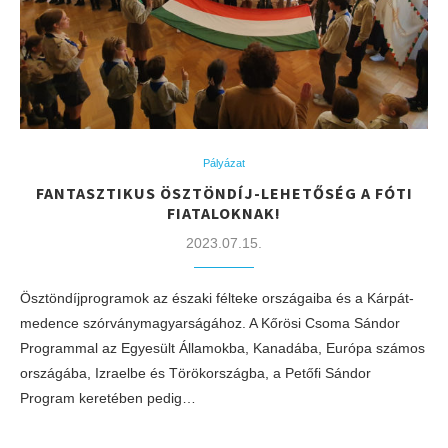
Pályázat
FANTASZTIKUS ÖSZTÖNDÍJ-LEHETŐSÉG A FÓTI
FIATALOKNAK!
2023.07.15.
Ösztöndíjprogramok az északi félteke országaiba és a Kárpát-
medence szórványmagyarságához. A Kőrösi Csoma Sándor
Programmal az Egyesült Államokba, Kanadába, Európa számos
országába, Izraelbe és Törökországba, a Petőfi Sándor
Program keretében pedig…