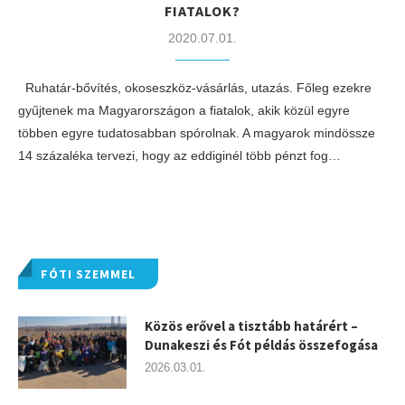
FIATALOK?
2020.07.01.
Ruhatár-bővítés, okoseszköz-vásárlás, utazás. Főleg ezekre
gyűjtenek ma Magyarországon a fiatalok, akik közül egyre
többen egyre tudatosabban spórolnak. A magyarok mindössze
14 százaléka tervezi, hogy az eddiginél több pénzt fog…
FÓTI SZEMMEL
Közös erővel a tisztább határért –
Dunakeszi és Fót példás összefogása
2026.03.01.