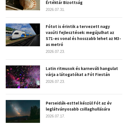
Értéktár Bizottság
2026.07.31.
Fótot is érintik a tervezett nagy
vasúti fejlesztések: megújulhat az
S71-es vonal és hosszabb lehet az M3-
as metró
2026.07.23.
Latin ritmusok és karneváli hangulat
várja a látogatókat a Fót Fiestán
2026.07.23.
Perseidák-esttel készül Fót az év
leglátványosabb csillaghullására
2026.07.17.