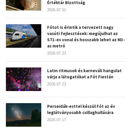
Értéktár Bizottság
2026.07.31.
Fótot is érintik a tervezett nagy
vasúti fejlesztések: megújulhat az
S71-es vonal és hosszabb lehet az M3-
as metró
2026.07.23.
Latin ritmusok és karneváli hangulat
várja a látogatókat a Fót Fiestán
2026.07.23.
Perseidák-esttel készül Fót az év
leglátványosabb csillaghullására
2026.07.17.